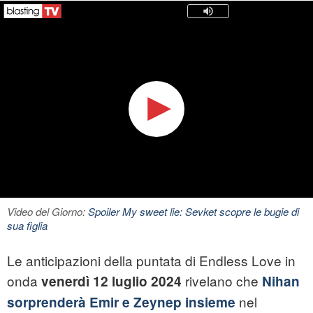
Video del Giorno:
Spoiler My sweet lie: Sevket scopre le bugie di
sua figlia
Le anticipazioni della puntata di Endless Love in
onda
rivelano che
venerdì 12 luglio 2024
Nihan
nel
sorprenderà Emir e Zeynep insieme