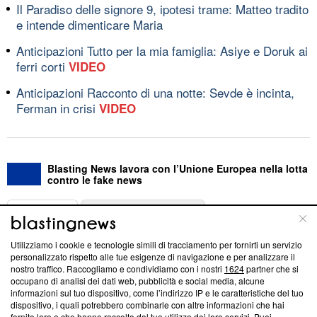
Il Paradiso delle signore 9, ipotesi trame: Matteo tradito
e intende dimenticare Maria
Anticipazioni Tutto per la mia famiglia: Asiye e Doruk ai
ferri corti
VIDEO
Anticipazioni Racconto di una notte: Sevde è incinta,
Ferman in crisi
VIDEO
Blasting News lavora con l’Unione Europea nella lotta
contro le fake news
ABOUT
LINEA EDITORIALE
Utilizziamo i cookie e tecnologie simili di tracciamento per fornirti un servizio
Questa sezione offre informazioni trasparenti su Blasting
personalizzato rispetto alle tue esigenze di navigazione e per analizzare il
nostro traffico. Raccogliamo e condividiamo con i nostri
1624
partner che si
News, sui nostri processi editoriali e su come ci impegniamo a
occupano di analisi dei dati web, pubblicità e social media, alcune
creare news di qualità. Inoltre, afferma la nostra aderenza a
informazioni sul tuo dispositivo, come l’indirizzo IP e le caratteristiche del tuo
‘Trust Project - News with Integrity’
Blasting News non è
dispositivo, i quali potrebbero combinarle con altre informazioni che hai
ancora membro del programma, ma ha richiesto di farne
fornito loro o che hanno raccolto dal tuo utilizzo dei loro servizi. Puoi