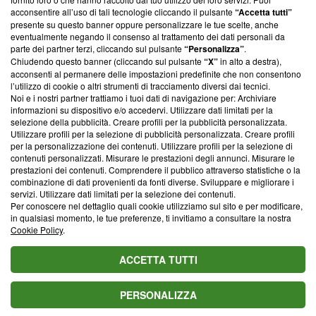
parte; Trust Project non ha ancora effettuato una verifica di
acconsentire all’uso di tali tecnologie cliccando il pulsante
“Accetta tutti”
conformità agli standard.
presente su questo banner oppure personalizzare le tue scelte, anche
eventualmente negando il consenso al trattamento dei dati personali da
parte dei partner terzi, cliccando sul pulsante
“Personalizza”
.
Su di noi
Chiudendo questo banner (cliccando sul pulsante
“X”
in alto a destra),
acconsenti al permanere delle impostazioni predefinite che non consentono
Team editoriale
l’utilizzo di cookie o altri strumenti di tracciamento diversi dai tecnici.
Noi e i nostri partner trattiamo i tuoi dati di navigazione per: Archiviare
Corporate
informazioni su dispositivo e/o accedervi. Utilizzare dati limitati per la
selezione della pubblicità. Creare profili per la pubblicità personalizzata.
Redazione
Utilizzare profili per la selezione di pubblicità personalizzata. Creare profili
per la personalizzazione dei contenuti. Utilizzare profili per la selezione di
Informativa Privacy
contenuti personalizzati. Misurare le prestazioni degli annunci. Misurare le
prestazioni dei contenuti. Comprendere il pubblico attraverso statistiche o la
Cookie Policy
combinazione di dati provenienti da fonti diverse. Sviluppare e migliorare i
servizi. Utilizzare dati limitati per la selezione dei contenuti.
Blasting SA, IDI CHE-247.845.224, Via Carlo Frasca, 3 - 6900
Per conoscere nel dettaglio quali cookie utilizziamo sul sito e per modificare,
Lugano (Svizzera) Tel:
+39 0690258937
in qualsiasi momento, le tue preferenze, ti invitiamo a consultare la nostra
Cookie Policy
.
© 2026 Blasting News
ACCETTA TUTTI
PERSONALIZZA