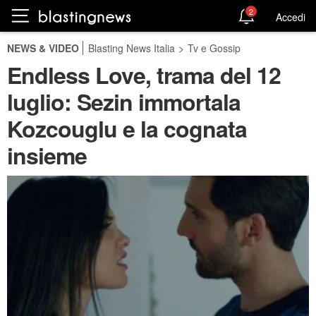
2
Accedi
NEWS & VIDEO
Blasting News Italia
>
Tv e Gossip
Endless Love, trama del 12
luglio: Sezin immortala
Kozcouglu e la cognata
insieme