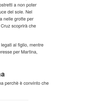
tretti a non poter
luce del sole. Nel
 nelle grotte per
e Cruz scoprirà che
egati al figlio, mentre
eresse per Martina,
na
ina perchè è convinto che