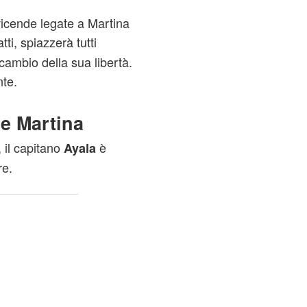
vicende legate a Martina
tti, spiazzerà tutti
cambio della sua libertà.
nte.
 e Martina
 il capitano
è
Ayala
re.