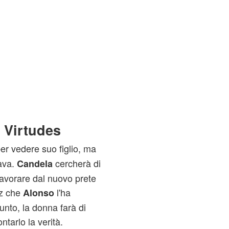
 Virtudes
er vedere suo figlio, ma
tava.
cercherà di
Candela
lavorare dal nuovo prete
z che
l'ha
Alonso
punto, la donna farà di
ntarlo la verità.