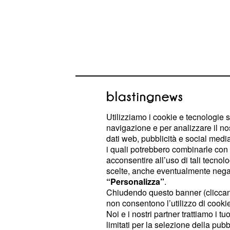
Utilizziamo i cookie e tecnologie s
navigazione e per analizzare il no
dati web, pubblicità e social media,
i quali potrebbero combinarle con a
La giovane non la prenderà affatto 
acconsentire all’uso di tali tecnol
scelte, anche eventualmente negand
Manuel per poi decidere di incontr
“Personalizza”
.
volta per capire se lo ama ancora 
Chiudendo questo banner (clicca
convincerà che sia stato Santos ad i
non consentono l’utilizzo di cookie 
Noi e i nostri partner trattiamo i t
l'invito alla duchessa
e decide
Carrill
limitati per la selezione della pubb