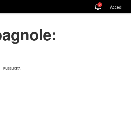
2
Accedi
pagnole: