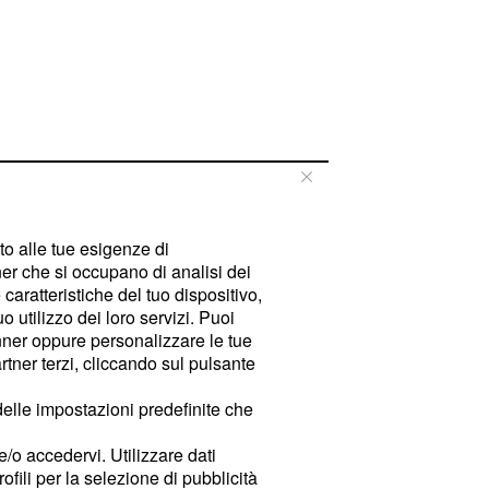
tto alle tue esigenze di
er che si occupano di analisi dei
caratteristiche del tuo dispositivo,
 utilizzo dei loro servizi. Puoi
ner oppure personalizzare le tue
tner terzi, cliccando sul pulsante
delle impostazioni predefinite che
e/o accedervi. Utilizzare dati
rofili per la selezione di pubblicità