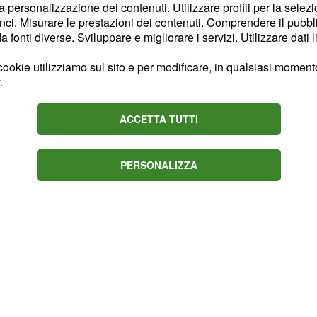
la personalizzazione dei contenuti. Utilizzare profili per la selez
decideranno di
rnandez
ci. Misurare le prestazioni dei contenuti. Comprendere il pubblic
alla tenuta per
fonti diverse. Sviluppare e migliorare i servizi. Utilizzare dati l
r tutte.
però
Petra
ookie utilizziamo sul sito e per modificare, in qualsiasi momento,
cchio, rendendo tutto
.
ACCETTA TUTTI
quando avrà modo di
lontananza. I due
PERSONALIZZA
ere la felicità, ma
ta la loro relazione per