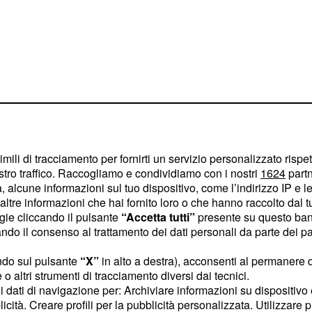
imili di tracciamento per fornirti un servizio personalizzato rispe
stro traffico. Raccogliamo e condividiamo con i nostri
1624
partn
 alcune informazioni sul tuo dispositivo, come l’indirizzo IP e le 
ltre informazioni che hai fornito loro o che hanno raccolto dal tuo
bene e si sfogherà con
ogie cliccando il pulsante
“Accetta tutti”
presente su questo ban
o il consenso al trattamento dei dati personali da parte dei par
are Pelayo ancora una
oppure no.
si
Petra
ndo sul pulsante
“X”
in alto a destra), acconsenti al permanere 
nviare di proposito
o altri strumenti di tracciamento diversi dai tecnici.
uoi dati di navigazione per: Archiviare informazioni su dispositivo 
rà di affrontarlo.
licità. Creare profili per la pubblicità personalizzata. Utilizzare p