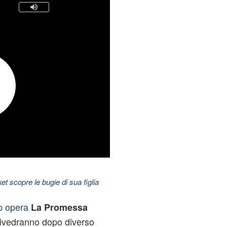
t scopre le bugie di sua figlia
p opera
La Promessa
rivedranno dopo diverso