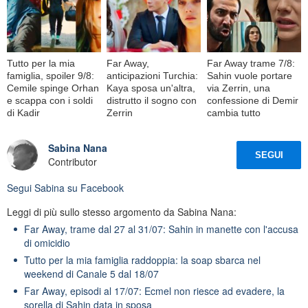
Tutto per la mia
Far Away,
Far Away trame 7/8:
famiglia, spoiler 9/8:
anticipazioni Turchia:
Sahin vuole portare
Cemile spinge Orhan
Kaya sposa un'altra,
via Zerrin, una
e scappa con i soldi
distrutto il sogno con
confessione di Demir
di Kadir
Zerrin
cambia tutto
Sabina Nana
SEGUI
Contributor
Segui
Sabina
su Facebook
Leggi di più sullo stesso argomento da Sabina Nana:
Far Away, trame dal 27 al 31/07: Sahin in manette con l'accusa
di omicidio
Tutto per la mia famiglia raddoppia: la soap sbarca nel
weekend di Canale 5 dal 18/07
Far Away, episodi al 17/07: Ecmel non riesce ad evadere, la
sorella di Sahin data in sposa