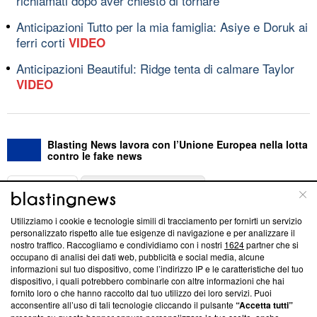
richiamati dopo aver chiesto di tornare'
Anticipazioni Tutto per la mia famiglia: Asiye e Doruk ai
ferri corti
VIDEO
Anticipazioni Beautiful: Ridge tenta di calmare Taylor
VIDEO
Blasting News lavora con l’Unione Europea nella lotta
contro le fake news
ABOUT
LINEA EDITORIALE
Utilizziamo i cookie e tecnologie simili di tracciamento per fornirti un servizio
Questa sezione offre informazioni trasparenti su Blasting
personalizzato rispetto alle tue esigenze di navigazione e per analizzare il
nostro traffico. Raccogliamo e condividiamo con i nostri
1624
partner che si
News, sui nostri processi editoriali e su come ci impegniamo a
occupano di analisi dei dati web, pubblicità e social media, alcune
creare news di qualità. Inoltre, afferma la nostra aderenza a
informazioni sul tuo dispositivo, come l’indirizzo IP e le caratteristiche del tuo
‘Trust Project - News with Integrity’
Blasting News non è
dispositivo, i quali potrebbero combinarle con altre informazioni che hai
ancora membro del programma, ma ha richiesto di farne
fornito loro o che hanno raccolto dal tuo utilizzo dei loro servizi. Puoi
parte; Trust Project non ha ancora effettuato una verifica di
acconsentire all’uso di tali tecnologie cliccando il pulsante
“Accetta tutti”