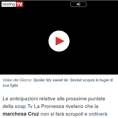
Video del Giorno:
Spoiler My sweet lie: Sevket scopre le bugie di
sua figlia
Le anticipazioni relative alle prossime puntate
della
soap Tv
La Promessa rivelano che la
non si farà scrupoli e
ordinerà
marchesa Cruz