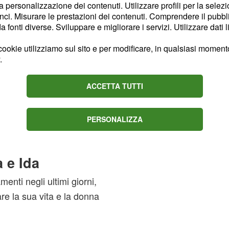
la personalizzazione dei contenuti. Utilizzare profili per la selez
ci. Misurare le prestazioni dei contenuti. Comprendere il pubblic
fonti diverse. Sviluppare e migliorare i servizi. Utilizzare dati l
nto atteso processo in cui
 di
e non si
Tommaso
ookie utilizziamo sul sito e per modificare, in qualsiasi momento,
ebbe più possibilità di
.
ma potrebbe trovare un
ACCETTA TUTTI
a famiglia.
Tutto
, che secondo il
dalena
contro Ida e screditarla
PERSONALIZZA
a e Ida
enti negli ultimi giorni,
re la sua vita e la donna