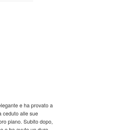
elegante e ha provato a
 ceduto alle sue
loro piano. Subito dopo,
o e ha avuto un duro