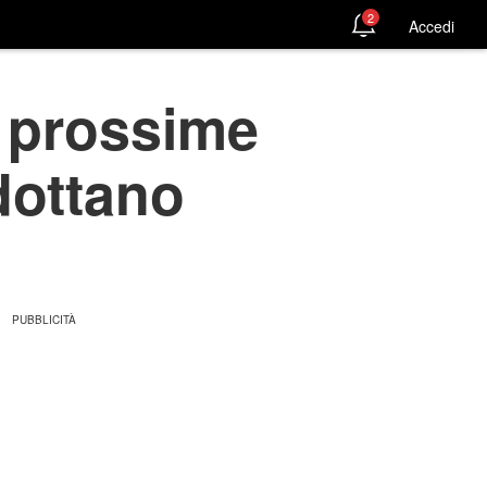
2
Accedi
e prossime
dottano