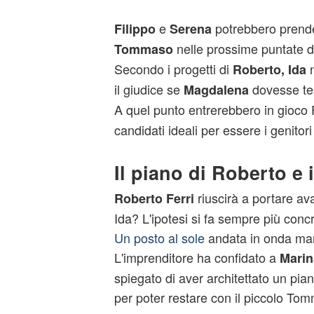
e
potrebbero prender
Filippo
Serena
nelle prossime puntate 
Tommaso
Secondo i progetti di
n
Roberto, Ida
il giudice se
dovesse tes
Magdalena
A quel punto entrerebbero in gioco 
candidati ideali per essere i genitor
Il piano di Roberto e 
riuscirà a portare ava
Roberto Ferri
Ida? L'ipotesi si fa sempre più conc
Un posto al sole
andata in onda mar
L'imprenditore ha confidato a
Marin
spiegato di aver architettato un pia
per poter restare con il piccolo To