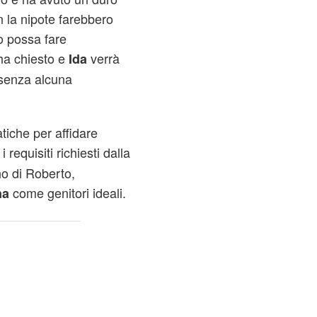
on la nipote farebbero
 possa fare
ha chiesto e
verrà
Ida
 senza alcuna
atiche per affidare
requisiti richiesti dalla
no di Roberto,
come genitori ideali.
na