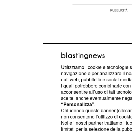
Utilizziamo i cookie e tecnologie s
navigazione e per analizzare il no
dati web, pubblicità e social media,
i quali potrebbero combinarle con a
acconsentire all’uso di tali tecnol
scelte, anche eventualmente negand
“Personalizza”
.
La tenacia di Roberto è sempre sta
Chiudendo questo banner (clicca
non consentono l’utilizzo di cookie 
caratteristiche fondamentali e il su
Noi e i nostri partner trattiamo i t
bambino fa pensare che non si arren
limitati per la selezione della pubb