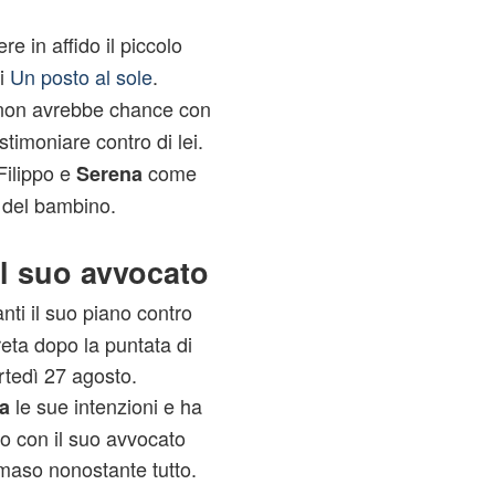
e in affido il piccolo
di
Un posto al sole
.
on avrebbe chance con
timoniare contro di lei.
Filippo e
come
Serena
i del bambino.
il suo avvocato
nti il suo piano contro
reta dopo la puntata di
tedì 27 agosto.
le sue intenzioni e ha
a
no con il suo avvocato
mmaso nonostante tutto.