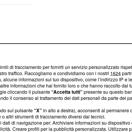
imili di tracciamento per fornirti un servizio personalizzato rispe
stro traffico. Raccogliamo e condividiamo con i nostri
1624
partn
 alcune informazioni sul tuo dispositivo, come l’indirizzo IP e le 
ltre informazioni che hai fornito loro o che hanno raccolto dal tuo
ogie cliccando il pulsante
“Accetta tutti”
presente su questo ban
o il consenso al trattamento dei dati personali da parte dei par
ta una delle sue
ndo sul pulsante
“X”
in alto a destra), acconsenti al permanere 
o altri strumenti di tracciamento diversi dai tecnici.
o attaccamento al
uoi dati di navigazione per: Archiviare informazioni su dispositivo 
derà all'idea di
licità. Creare profili per la pubblicità personalizzata. Utilizzare p