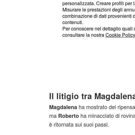
doversene separare per sempre.
personalizzata. Creare profili per 
Misurare le prestazioni degli annun
combinazione di dati provenienti da 
Nelle prossime puntate ci sarà il ta
contenuti.
il giudice deciderà per l'affidamento
Per conoscere nel dettaglio quali c
escludono sorprese. Roberto non avr
consultare la nostra
Cookie Policy
essere il padre adottivo di
Tommy,
modo per vederlo crescere nella su
dipenderà dalla deposizione di
Mag
piano di Roberto dovrà testimoniare 
come madre.
Il litigio tra Magdalen
ha mostrato dei ripensam
Magdalena
ma
ha minacciato di rovina
Roberto
è ritornata sui suoi passi.