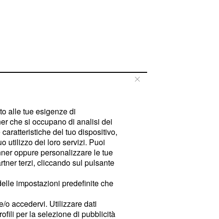
tto alle tue esigenze di
er che si occupano di analisi dei
caratteristiche del tuo dispositivo,
 utilizzo dei loro servizi. Puoi
ner oppure personalizzare le tue
tner terzi, cliccando sul pulsante
delle impostazioni predefinite che
e/o accedervi. Utilizzare dati
rofili per la selezione di pubblicità