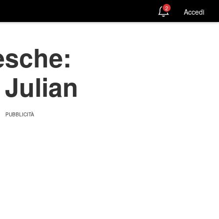
2
Accedi
esche:
 Julian