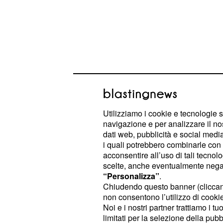
Utilizziamo i cookie e tecnologie s
navigazione e per analizzare il no
dati web, pubblicità e social media,
i quali potrebbero combinarle con a
acconsentire all’uso di tali tecnol
Con il tempo però, Eleni si renderà 
scelte, anche eventualmente negand
suo ex e penserà di lasciare Julian,
“Personalizza”
.
Chiudendo questo banner (clicca
frangente la ragazza scoprirà di es
non consentono l’utilizzo di cookie 
shock per la giovane Schwarzbach, 
Noi e i nostri partner trattiamo i t
pianificato una gravidanza. Eleni a
limitati per la selezione della pubb