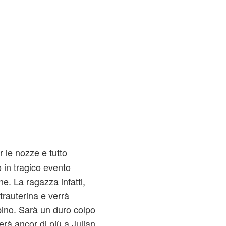
 le nozze e tutto
o in tragico evento
ne. La ragazza infatti,
trauterina e verrà
ino. Sarà un duro colpo
erà ancor di più a Julian.