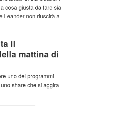
a cosa giusta da fare sia
e Leander non riuscirà a
a il
ella mattina di
ere uno dei programmi
n uno share che si aggira