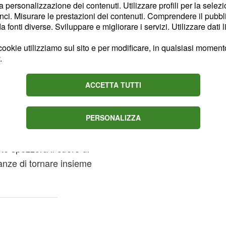
la personalizzazione dei contenuti. Utilizzare profili per la selez
er Leander e sceglierà di
ci. Misurare le prestazioni dei contenuti. Comprendere il pubblic
 del bambino.
fonti diverse. Sviluppare e migliorare i servizi. Utilizzare dati l
ookie utilizziamo sul sito e per modificare, in qualsiasi momento,
re Julian
.
 Leander
ACCETTA TUTTI
dalla notizia della
timo cielo all'idea di
a fatidica
PERSONALIZZA
proposta di
il bene del nascituro,
o spezzerà il cuore di
anze di tornare insieme