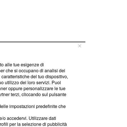
tto alle tue esigenze di
er che si occupano di analisi dei
caratteristiche del tuo dispositivo,
 utilizzo dei loro servizi. Puoi
ner oppure personalizzare le tue
tner terzi, cliccando sul pulsante
delle impostazioni predefinite che
e/o accedervi. Utilizzare dati
rofili per la selezione di pubblicità