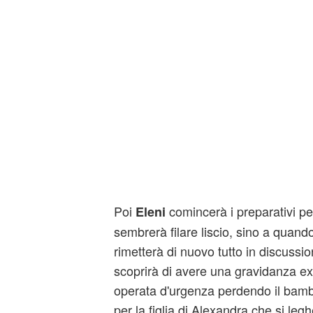
Poi
comincerà i preparativi per
Eleni
sembrerà filare liscio, sino a quand
rimetterà di nuovo tutto in discussio
scoprirà di avere una gravidanza ex
operata d'urgenza perdendo il bamb
per la figlia di Alexandra che si legh