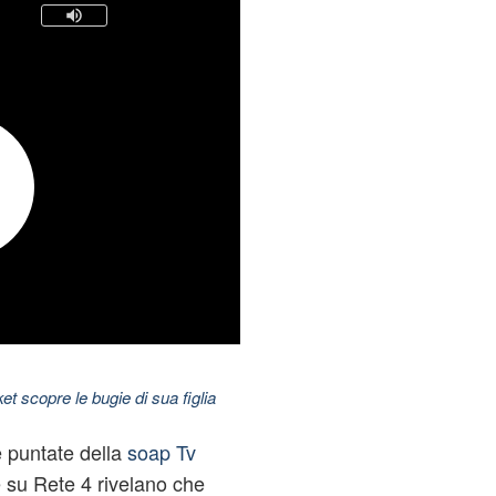
t scopre le bugie di sua figlia
e puntate della
soap Tv
 su Rete 4 rivelano che