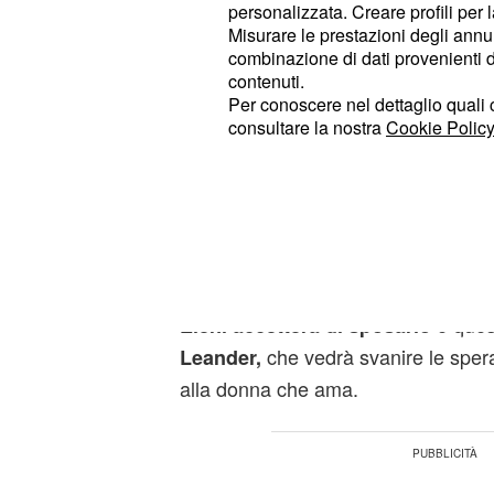
personalizzata. Creare profili per 
mettere da parte i suoi sentimenti p
Misurare le prestazioni degli annun
restare insieme a Julian per il bene
combinazione di dati provenienti da 
contenuti.
Per conoscere nel dettaglio quali c
Eleni accetta di sposa
consultare la nostra
Cookie Policy
spezzando il cuore a
Mentre
sarà ancora sconvolta 
Eleni
gravidanza,
invece sarà al set
Julian
diventare padre e deciderà di fare l
alla sua compagna. Per 
matrimonio
e quest
Eleni accetterà di sposarlo
che vedrà svanire le sper
Leander,
alla donna che ama.