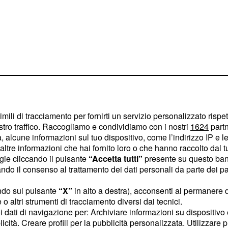
imili di tracciamento per fornirti un servizio personalizzato rispe
stro traffico. Raccogliamo e condividiamo con i nostri
1624
partn
 alcune informazioni sul tuo dispositivo, come l’indirizzo IP e le 
ltre informazioni che hai fornito loro o che hanno raccolto dal tuo
ogie cliccando il pulsante
“Accetta tutti”
presente su questo ban
conto di amare ancora il
o il consenso al trattamento dei dati personali da parte dei par
 ma proprio in questo
ndo sul pulsante
“X”
in alto a destra), acconsenti al permanere 
sere
Sarà uno
incinta.
o altri strumenti di tracciamento diversi dai tecnici.
che non aveva affatto
uoi dati di navigazione per: Archiviare informazioni su dispositivo 
 questo punto deciderà di
licità. Creare profili per la pubblicità personalizzata. Utilizzare p