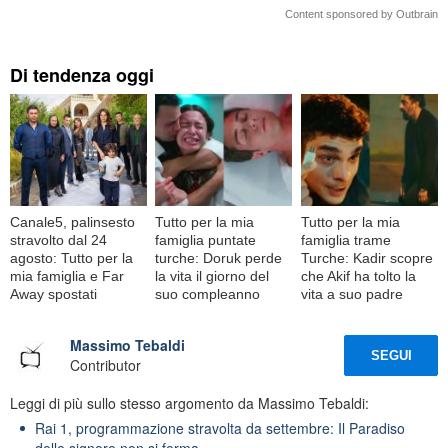
Content sponsored by Outbrain
Di tendenza oggi
Canale5, palinsesto
Tutto per la mia
Tutto per la mia
stravolto dal 24
famiglia puntate
famiglia trame
agosto: Tutto per la
turche: Doruk perde
Turche: Kadir scopre
mia famiglia e Far
la vita il giorno del
che Akif ha tolto la
Away spostati
suo compleanno
vita a suo padre
Massimo Tebaldi
SEGUI
Contributor
Leggi di più sullo stesso argomento da Massimo Tebaldi:
Rai 1, programmazione stravolta da settembre: Il Paradiso
delle signore non si ferma