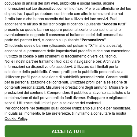
occupano di analisi dei dati web, pubblicità e social media, alcune
creare news di qualità. Inoltre, afferma la nostra aderenza a
informazioni sul tuo dispositivo, come l’indirizzo IP e le caratteristiche del tuo
‘Trust Project - News with Integrity’
Blasting News non è
dispositivo, i quali potrebbero combinarle con altre informazioni che hai
ancora membro del programma, ma ha richiesto di farne
fornito loro o che hanno raccolto dal tuo utilizzo dei loro servizi. Puoi
parte; Trust Project non ha ancora effettuato una verifica di
acconsentire all’uso di tali tecnologie cliccando il pulsante
“Accetta tutti”
conformità agli standard.
presente su questo banner oppure personalizzare le tue scelte, anche
eventualmente negando il consenso al trattamento dei dati personali da
parte dei partner terzi, cliccando sul pulsante
“Personalizza”
.
Su di noi
Chiudendo questo banner (cliccando sul pulsante
“X”
in alto a destra),
acconsenti al permanere delle impostazioni predefinite che non consentono
Team editoriale
l’utilizzo di cookie o altri strumenti di tracciamento diversi dai tecnici.
Noi e i nostri partner trattiamo i tuoi dati di navigazione per: Archiviare
Corporate
informazioni su dispositivo e/o accedervi. Utilizzare dati limitati per la
selezione della pubblicità. Creare profili per la pubblicità personalizzata.
Redazione
Utilizzare profili per la selezione di pubblicità personalizzata. Creare profili
per la personalizzazione dei contenuti. Utilizzare profili per la selezione di
Informativa Privacy
contenuti personalizzati. Misurare le prestazioni degli annunci. Misurare le
prestazioni dei contenuti. Comprendere il pubblico attraverso statistiche o la
Cookie Policy
combinazione di dati provenienti da fonti diverse. Sviluppare e migliorare i
servizi. Utilizzare dati limitati per la selezione dei contenuti.
Blasting SA, IDI CHE-247.845.224, Via Carlo Frasca, 3 - 6900
Per conoscere nel dettaglio quali cookie utilizziamo sul sito e per modificare,
Lugano (Svizzera) Tel:
+39 0690258937
in qualsiasi momento, le tue preferenze, ti invitiamo a consultare la nostra
Cookie Policy
.
© 2026 Blasting News
ACCETTA TUTTI