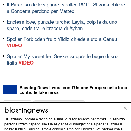
Il Paradiso delle signore, spoiler 19/11: Silvana chiede
a Concetta perdono per Matteo
Endless love, puntate turche: Leyla, colpita da uno
sparo, cade tra le braccia di Ayhan
Spoiler Forbidden fruit: Yildiz chiede aiuto a Cansu
VIDEO
Spoiler My sweet lie: Sevket scopre le bugie di sua
figlia
VIDEO
Blasting News lavora con l’Unione Europea nella lotta
contro le fake news
ABOUT
LINEA EDITORIALE
Utilizziamo i cookie e tecnologie simili di tracciamento per fornirti un servizio
Questa sezione offre informazioni trasparenti su Blasting
personalizzato rispetto alle tue esigenze di navigazione e per analizzare il
nostro traffico. Raccogliamo e condividiamo con i nostri
1624
partner che si
News, sui nostri processi editoriali e su come ci impegniamo a