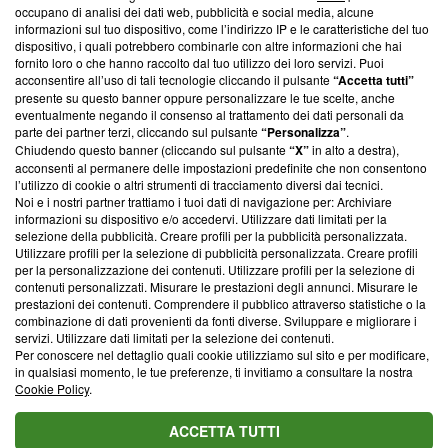
occupano di analisi dei dati web, pubblicità e social media, alcune
creare news di qualità. Inoltre, afferma la nostra aderenza a
informazioni sul tuo dispositivo, come l’indirizzo IP e le caratteristiche del tuo
‘Trust Project - News with Integrity’
Blasting News non è
dispositivo, i quali potrebbero combinarle con altre informazioni che hai
ancora membro del programma, ma ha richiesto di farne
fornito loro o che hanno raccolto dal tuo utilizzo dei loro servizi. Puoi
parte; Trust Project non ha ancora effettuato una verifica di
acconsentire all’uso di tali tecnologie cliccando il pulsante
“Accetta tutti”
conformità agli standard.
presente su questo banner oppure personalizzare le tue scelte, anche
eventualmente negando il consenso al trattamento dei dati personali da
parte dei partner terzi, cliccando sul pulsante
“Personalizza”
.
Su di noi
Chiudendo questo banner (cliccando sul pulsante
“X”
in alto a destra),
acconsenti al permanere delle impostazioni predefinite che non consentono
Team editoriale
l’utilizzo di cookie o altri strumenti di tracciamento diversi dai tecnici.
Noi e i nostri partner trattiamo i tuoi dati di navigazione per: Archiviare
Corporate
informazioni su dispositivo e/o accedervi. Utilizzare dati limitati per la
selezione della pubblicità. Creare profili per la pubblicità personalizzata.
Redazione
Utilizzare profili per la selezione di pubblicità personalizzata. Creare profili
per la personalizzazione dei contenuti. Utilizzare profili per la selezione di
Informativa Privacy
contenuti personalizzati. Misurare le prestazioni degli annunci. Misurare le
prestazioni dei contenuti. Comprendere il pubblico attraverso statistiche o la
Cookie Policy
combinazione di dati provenienti da fonti diverse. Sviluppare e migliorare i
servizi. Utilizzare dati limitati per la selezione dei contenuti.
Blasting SA, IDI CHE-247.845.224, Via Carlo Frasca, 3 - 6900
Per conoscere nel dettaglio quali cookie utilizziamo sul sito e per modificare,
Lugano (Svizzera) Tel:
+39 0690258937
in qualsiasi momento, le tue preferenze, ti invitiamo a consultare la nostra
Cookie Policy
.
© 2026 Blasting News
ACCETTA TUTTI