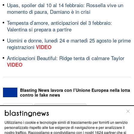
Upas, spoiler dal 10 al 14 febbraio: Rossella vive un
momento di paura, Damiano è in crisi
Tempesta d’amore, anticipazioni del 3 febbraio:
Valentina si prepara a partire
Uomini e donne, lunedì 24 e martedì 25 agosto le prime
registrazioni
VIDEO
Anticipazioni Beautiful: Ridge tenta di calmare Taylor
VIDEO
Blasting News lavora con l’Unione Europea nella lotta
contro le fake news
ABOUT
LINEA EDITORIALE
Utilizziamo i cookie e tecnologie simili di tracciamento per fornirti un servizio
Questa sezione offre informazioni trasparenti su Blasting
personalizzato rispetto alle tue esigenze di navigazione e per analizzare il
nostro traffico. Raccogliamo e condividiamo con i nostri
1624
partner che si
News, sui nostri processi editoriali e su come ci impegniamo a