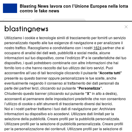
Blasting News lavora con l’Unione Europea nella lotta
contro le fake news
ABOUT
LINEA EDITORIALE
Utilizziamo i cookie e tecnologie simili di tracciamento per fornirti un servizio
Questa sezione offre informazioni trasparenti su Blasting
personalizzato rispetto alle tue esigenze di navigazione e per analizzare il
nostro traffico. Raccogliamo e condividiamo con i nostri
1624
partner che si
News, sui nostri processi editoriali e su come ci impegniamo a
occupano di analisi dei dati web, pubblicità e social media, alcune
creare news di qualità. Inoltre, afferma la nostra aderenza a
informazioni sul tuo dispositivo, come l’indirizzo IP e le caratteristiche del tuo
‘Trust Project - News with Integrity’
Blasting News non è
dispositivo, i quali potrebbero combinarle con altre informazioni che hai
ancora membro del programma, ma ha richiesto di farne
fornito loro o che hanno raccolto dal tuo utilizzo dei loro servizi. Puoi
parte; Trust Project non ha ancora effettuato una verifica di
acconsentire all’uso di tali tecnologie cliccando il pulsante
“Accetta tutti”
conformità agli standard.
presente su questo banner oppure personalizzare le tue scelte, anche
eventualmente negando il consenso al trattamento dei dati personali da
parte dei partner terzi, cliccando sul pulsante
“Personalizza”
.
Su di noi
Chiudendo questo banner (cliccando sul pulsante
“X”
in alto a destra),
acconsenti al permanere delle impostazioni predefinite che non consentono
Team editoriale
l’utilizzo di cookie o altri strumenti di tracciamento diversi dai tecnici.
Noi e i nostri partner trattiamo i tuoi dati di navigazione per: Archiviare
Corporate
informazioni su dispositivo e/o accedervi. Utilizzare dati limitati per la
selezione della pubblicità. Creare profili per la pubblicità personalizzata.
Redazione
Utilizzare profili per la selezione di pubblicità personalizzata. Creare profili
per la personalizzazione dei contenuti. Utilizzare profili per la selezione di
Informativa Privacy