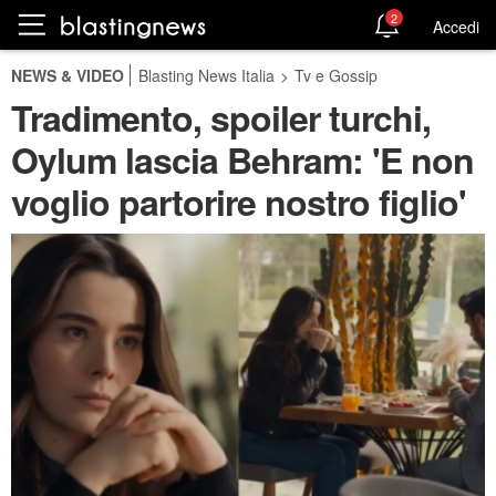
2
Accedi
NEWS & VIDEO
Blasting News Italia
>
Tv e Gossip
Tradimento, spoiler turchi,
Oylum lascia Behram: 'E non
voglio partorire nostro figlio'