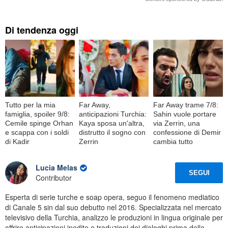
Di tendenza oggi
Tutto per la mia
Far Away,
Far Away trame 7/8:
famiglia, spoiler 9/8:
anticipazioni Turchia:
Sahin vuole portare
Cemile spinge Orhan
Kaya sposa un'altra,
via Zerrin, una
e scappa con i soldi
distrutto il sogno con
confessione di Demir
di Kadir
Zerrin
cambia tutto
Lucia Melas
SEGUI
Contributor
Esperta di serie turche e soap opera, seguo il fenomeno mediatico
di Canale 5 sin dal suo debutto nel 2016. Specializzata nel mercato
televisivo della Turchia, analizzo le produzioni in lingua originale per
offrire anticipazioni inedite e traduzioni dei dialoghi prima della