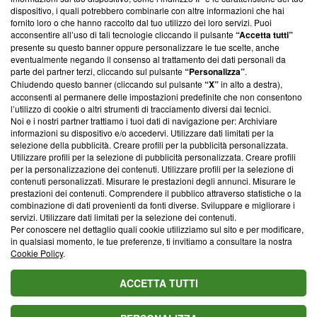
‘Trust Project - News with Integrity’
Blasting News non è
dispositivo, i quali potrebbero combinarle con altre informazioni che hai
ancora membro del programma, ma ha richiesto di farne
fornito loro o che hanno raccolto dal tuo utilizzo dei loro servizi. Puoi
parte; Trust Project non ha ancora effettuato una verifica di
acconsentire all’uso di tali tecnologie cliccando il pulsante
“Accetta tutti”
conformità agli standard.
presente su questo banner oppure personalizzare le tue scelte, anche
eventualmente negando il consenso al trattamento dei dati personali da
parte dei partner terzi, cliccando sul pulsante
“Personalizza”
.
Su di noi
Chiudendo questo banner (cliccando sul pulsante
“X”
in alto a destra),
acconsenti al permanere delle impostazioni predefinite che non consentono
Team editoriale
l’utilizzo di cookie o altri strumenti di tracciamento diversi dai tecnici.
Noi e i nostri partner trattiamo i tuoi dati di navigazione per: Archiviare
Corporate
informazioni su dispositivo e/o accedervi. Utilizzare dati limitati per la
selezione della pubblicità. Creare profili per la pubblicità personalizzata.
Redazione
Utilizzare profili per la selezione di pubblicità personalizzata. Creare profili
per la personalizzazione dei contenuti. Utilizzare profili per la selezione di
Informativa Privacy
contenuti personalizzati. Misurare le prestazioni degli annunci. Misurare le
prestazioni dei contenuti. Comprendere il pubblico attraverso statistiche o la
Cookie Policy
combinazione di dati provenienti da fonti diverse. Sviluppare e migliorare i
servizi. Utilizzare dati limitati per la selezione dei contenuti.
Blasting SA, IDI CHE-247.845.224, Via Carlo Frasca, 3 - 6900
Per conoscere nel dettaglio quali cookie utilizziamo sul sito e per modificare,
Lugano (Svizzera) Tel:
+39 0690258937
in qualsiasi momento, le tue preferenze, ti invitiamo a consultare la nostra
Cookie Policy
.
© 2026 Blasting News
ACCETTA TUTTI