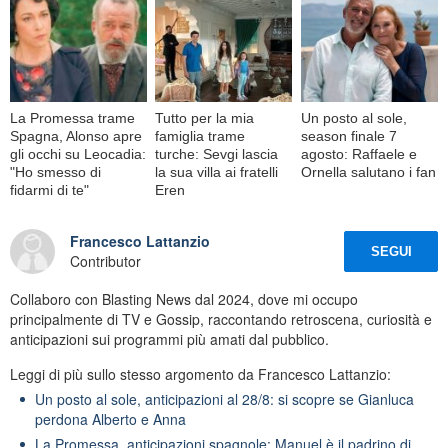
La Promessa trame
Tutto per la mia
Un posto al sole,
Spagna, Alonso apre
famiglia trame
season finale 7
gli occhi su Leocadia:
turche: Sevgi lascia
agosto: Raffaele e
"Ho smesso di
la sua villa ai fratelli
Ornella salutano i fan
fidarmi di te"
Eren
Francesco Lattanzio
SEGUI
Contributor
Collaboro con Blasting News dal 2024, dove mi occupo
principalmente di TV e Gossip, raccontando retroscena, curiosità e
anticipazioni sui programmi più amati dal pubblico.
Leggi di più sullo stesso argomento da Francesco Lattanzio:
Un posto al sole, anticipazioni al 28/8: si scopre se Gianluca
perdona Alberto e Anna
La Promessa, anticipazioni spagnole: Manuel è il padrino di