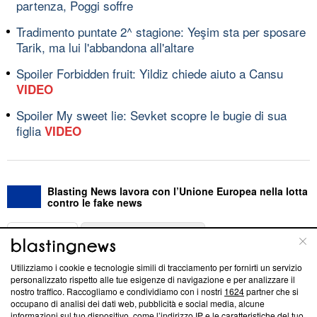
partenza, Poggi soffre
Tradimento puntate 2^ stagione: Yeşim sta per sposare
Tarik, ma lui l'abbandona all'altare
Spoiler Forbidden fruit: Yildiz chiede aiuto a Cansu
VIDEO
Spoiler My sweet lie: Sevket scopre le bugie di sua
figlia
VIDEO
Blasting News lavora con l’Unione Europea nella lotta
contro le fake news
ABOUT
LINEA EDITORIALE
Utilizziamo i cookie e tecnologie simili di tracciamento per fornirti un servizio
Questa sezione offre informazioni trasparenti su Blasting
personalizzato rispetto alle tue esigenze di navigazione e per analizzare il
nostro traffico. Raccogliamo e condividiamo con i nostri
1624
partner che si
News, sui nostri processi editoriali e su come ci impegniamo a
occupano di analisi dei dati web, pubblicità e social media, alcune
creare news di qualità. Inoltre, afferma la nostra aderenza a
informazioni sul tuo dispositivo, come l’indirizzo IP e le caratteristiche del tuo