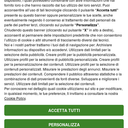
‘Trust Project - News with Integrity’
Blasting News non è
dispositivo, i quali potrebbero combinarle con altre informazioni che hai
fornito loro o che hanno raccolto dal tuo utilizzo dei loro servizi. Puoi
ancora membro del programma, ma ha richiesto di farne
acconsentire all’uso di tali tecnologie cliccando il pulsante
“Accetta tutti”
parte; Trust Project non ha ancora effettuato una verifica di
presente su questo banner oppure personalizzare le tue scelte, anche
conformità agli standard.
eventualmente negando il consenso al trattamento dei dati personali da
parte dei partner terzi, cliccando sul pulsante
“Personalizza”
.
Su di noi
Chiudendo questo banner (cliccando sul pulsante
“X”
in alto a destra),
acconsenti al permanere delle impostazioni predefinite che non consentono
Team editoriale
l’utilizzo di cookie o altri strumenti di tracciamento diversi dai tecnici.
Noi e i nostri partner trattiamo i tuoi dati di navigazione per: Archiviare
Corporate
informazioni su dispositivo e/o accedervi. Utilizzare dati limitati per la
selezione della pubblicità. Creare profili per la pubblicità personalizzata.
Redazione
Utilizzare profili per la selezione di pubblicità personalizzata. Creare profili
per la personalizzazione dei contenuti. Utilizzare profili per la selezione di
Informativa Privacy
contenuti personalizzati. Misurare le prestazioni degli annunci. Misurare le
prestazioni dei contenuti. Comprendere il pubblico attraverso statistiche o la
Cookie Policy
combinazione di dati provenienti da fonti diverse. Sviluppare e migliorare i
servizi. Utilizzare dati limitati per la selezione dei contenuti.
Per conoscere nel dettaglio quali cookie utilizziamo sul sito e per modificare,
Blasting SA, IDI CHE-247.845.224, Via Carlo Frasca, 3 - 6900
in qualsiasi momento, le tue preferenze, ti invitiamo a consultare la nostra
Lugano (Svizzera) Tel:
+39 0690258937
Cookie Policy
.
© 2026 Blasting News
ACCETTA TUTTI
PERSONALIZZA