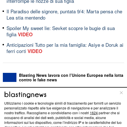
interrompe le nozze di sua figlia
Il Paradiso delle signore, puntata 9/4: Marta pensa che
Lea stia mentendo
Spoiler My sweet lie: Sevket scopre le bugie di sua
figlia
VIDEO
Anticipazioni Tutto per la mia famiglia: Asiye e Doruk ai
ferri corti
VIDEO
Blasting News lavora con l’Unione Europea nella lotta
contro le fake news
ABOUT
LINEA EDITORIALE
Utilizziamo i cookie e tecnologie simili di tracciamento per fornirti un servizio
personalizzato rispetto alle tue esigenze di navigazione e per analizzare il
Questa sezione offre informazioni trasparenti su Blasting
nostro traffico. Raccogliamo e condividiamo con i nostri
1624
partner che si
News, sui nostri processi editoriali e su come ci impegniamo a
occupano di analisi dei dati web, pubblicità e social media, alcune
creare news di qualità. Inoltre, afferma la nostra aderenza a
informazioni sul tuo dispositivo, come l’indirizzo IP e le caratteristiche del tuo