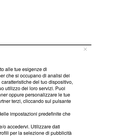
tto alle tue esigenze di
er che si occupano di analisi dei
caratteristiche del tuo dispositivo,
 utilizzo dei loro servizi. Puoi
ner oppure personalizzare le tue
tner terzi, cliccando sul pulsante
delle impostazioni predefinite che
e/o accedervi. Utilizzare dati
rofili per la selezione di pubblicità