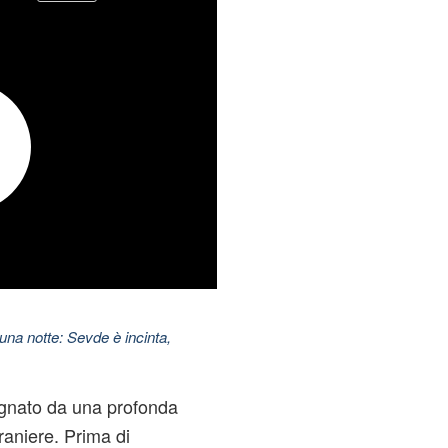
una notte: Sevde è incinta,
gnato da una profonda
traniere. Prima di