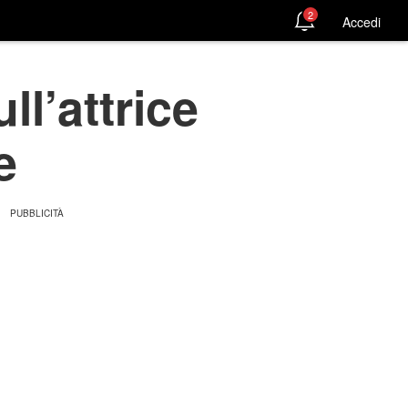
2
Accedi
ll’attrice
e