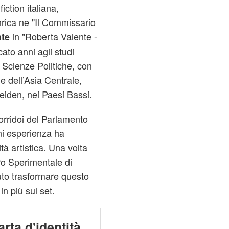
iction italiana,
nrica ne "Il Commissario
in "Roberta Valente -
nte
cato anni agli studi
in Scienze Politiche, con
e dell’Asia Centrale,
Leiden, nei Paesi Bassi.
orridoi del Parlamento
gni esperienza ha
tà artistica. Una volta
tro Sperimentale di
to trasformare questo
n più sul set.
arta d'identità