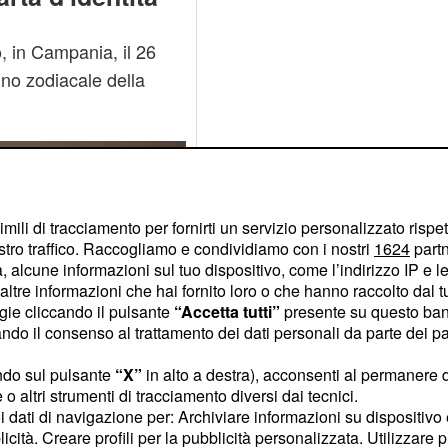
, in Campania, il 26
gno zodiacale della
imili di tracciamento per fornirti un servizio personalizzato rispe
stro traffico. Raccogliamo e condividiamo con i nostri
1624
partn
 alcune informazioni sul tuo dispositivo, come l’indirizzo IP e le 
ltre informazioni che hai fornito loro o che hanno raccolto dal tuo
ogie cliccando il pulsante
“Accetta tutti”
presente su questo ban
o il consenso al trattamento dei dati personali da parte dei par
ndo sul pulsante
“X”
in alto a destra), acconsenti al permanere 
o altri strumenti di tracciamento diversi dai tecnici.
uoi dati di navigazione per: Archiviare informazioni su dispositivo 
licità. Creare profili per la pubblicità personalizzata. Utilizzare p