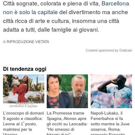
Città sognate, colorata e piena di vita,
Barcellona
non è solo la capitale
del divertimento ma anche
città ricca di arte e cultura, insomma una città
adatta a tutti, dalle famiglie ai giovani.
© RIPRODUZIONE VIETATA
Content sponsored by Outbrain
Di tendenza oggi
L'oroscopo di domani
La Promessa trame
Napoli-Lukaku, il
9 agosto e classifica:
Spagna, Alonso apre
Fenerbahce si fa
Leone al 1ﾟposto,
gli occhi su Leocadia:
sotto mentre la Juve
malintesi per la
"Ho smesso di
osserva, Roma:
Vergine
fidarmi di te"
proposto Esposito