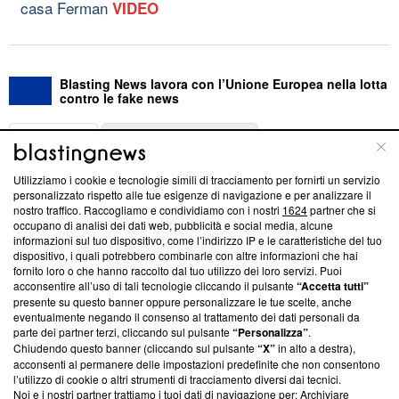
casa Ferman
VIDEO
Blasting News lavora con l’Unione Europea nella lotta
contro le fake news
ABOUT
LINEA EDITORIALE
Utilizziamo i cookie e tecnologie simili di tracciamento per fornirti un servizio
Questa sezione offre informazioni trasparenti su Blasting
personalizzato rispetto alle tue esigenze di navigazione e per analizzare il
nostro traffico. Raccogliamo e condividiamo con i nostri
1624
partner che si
News, sui nostri processi editoriali e su come ci impegniamo a
occupano di analisi dei dati web, pubblicità e social media, alcune
creare news di qualità. Inoltre, afferma la nostra aderenza a
informazioni sul tuo dispositivo, come l’indirizzo IP e le caratteristiche del tuo
‘Trust Project - News with Integrity’
Blasting News non è
dispositivo, i quali potrebbero combinarle con altre informazioni che hai
ancora membro del programma, ma ha richiesto di farne
fornito loro o che hanno raccolto dal tuo utilizzo dei loro servizi. Puoi
parte; Trust Project non ha ancora effettuato una verifica di
acconsentire all’uso di tali tecnologie cliccando il pulsante
“Accetta tutti”
conformità agli standard.
presente su questo banner oppure personalizzare le tue scelte, anche
eventualmente negando il consenso al trattamento dei dati personali da
parte dei partner terzi, cliccando sul pulsante
“Personalizza”
.
Su di noi
Chiudendo questo banner (cliccando sul pulsante
“X”
in alto a destra),
acconsenti al permanere delle impostazioni predefinite che non consentono
Team editoriale
l’utilizzo di cookie o altri strumenti di tracciamento diversi dai tecnici.
Noi e i nostri partner trattiamo i tuoi dati di navigazione per: Archiviare