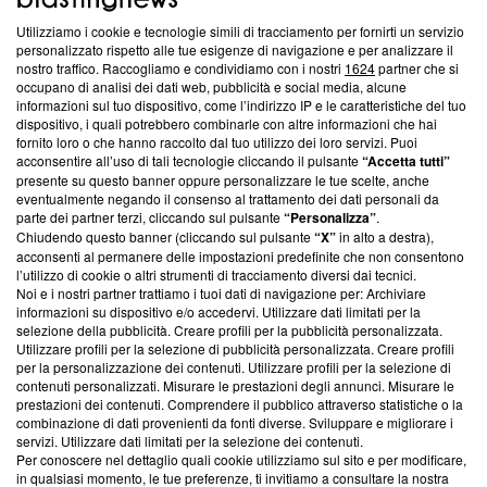
Utilizziamo i cookie e tecnologie simili di tracciamento per fornirti un servizio
Questa sezione offre informazioni trasparenti su Blasting
personalizzato rispetto alle tue esigenze di navigazione e per analizzare il
nostro traffico. Raccogliamo e condividiamo con i nostri
1624
partner che si
News, sui nostri processi editoriali e su come ci impegniamo a
occupano di analisi dei dati web, pubblicità e social media, alcune
creare news di qualità. Inoltre, afferma la nostra aderenza a
informazioni sul tuo dispositivo, come l’indirizzo IP e le caratteristiche del tuo
‘Trust Project - News with Integrity’
Blasting News non è
dispositivo, i quali potrebbero combinarle con altre informazioni che hai
ancora membro del programma, ma ha richiesto di farne
fornito loro o che hanno raccolto dal tuo utilizzo dei loro servizi. Puoi
parte; Trust Project non ha ancora effettuato una verifica di
acconsentire all’uso di tali tecnologie cliccando il pulsante
“Accetta tutti”
conformità agli standard.
presente su questo banner oppure personalizzare le tue scelte, anche
eventualmente negando il consenso al trattamento dei dati personali da
parte dei partner terzi, cliccando sul pulsante
“Personalizza”
.
Su di noi
Chiudendo questo banner (cliccando sul pulsante
“X”
in alto a destra),
acconsenti al permanere delle impostazioni predefinite che non consentono
Team editoriale
l’utilizzo di cookie o altri strumenti di tracciamento diversi dai tecnici.
Noi e i nostri partner trattiamo i tuoi dati di navigazione per: Archiviare
Corporate
informazioni su dispositivo e/o accedervi. Utilizzare dati limitati per la
selezione della pubblicità. Creare profili per la pubblicità personalizzata.
Redazione
Utilizzare profili per la selezione di pubblicità personalizzata. Creare profili
per la personalizzazione dei contenuti. Utilizzare profili per la selezione di
Informativa Privacy
contenuti personalizzati. Misurare le prestazioni degli annunci. Misurare le
prestazioni dei contenuti. Comprendere il pubblico attraverso statistiche o la
Cookie Policy
combinazione di dati provenienti da fonti diverse. Sviluppare e migliorare i
servizi. Utilizzare dati limitati per la selezione dei contenuti.
Blasting SA, IDI CHE-247.845.224, Via Carlo Frasca, 3 - 6900
Per conoscere nel dettaglio quali cookie utilizziamo sul sito e per modificare,
Lugano (Svizzera) Tel:
+39 0690258937
in qualsiasi momento, le tue preferenze, ti invitiamo a consultare la nostra