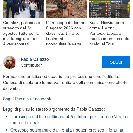
Canale5, palinsesto
L'oroscopo di domani
Kasia Niewiadoma
stravolto dal 24
8 agosto 2026 con
doma il Mont
agosto: Tutto per la
classifica: 1ﾟToro,
Ventoux: tappa e
mia famiglia e Far
finalmente
maglia in un finale da
Away spostati
riconquista la vetta
brividi al Tour
Paola Caiazzo
SEGUI
Contributor
Formazione artistica ed esperienza professionale nell'editoria.
Curiosa di esplorare le nuove frontiere della comunicazione offerte
dal web..
Segui
Paola
su Facebook
Leggi di più sullo stesso argomento da Paola Caiazzo:
L'oroscopo del fine settimana 4-5 ottobre: per Leone e Vergine
momento ideale
Oroscopo settimanale dal 15 al 21 settembre: segni fortunati