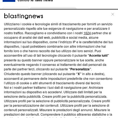
ABOUT
LINEA EDITORIALE
Utilizziamo i cookie e tecnologie simili di tracciamento per fornirti un servizio
Questa sezione offre informazioni trasparenti su Blasting
personalizzato rispetto alle tue esigenze di navigazione e per analizzare il
nostro traffico. Raccogliamo e condividiamo con i nostri
1624
partner che si
News, sui nostri processi editoriali e su come ci impegniamo a
occupano di analisi dei dati web, pubblicità e social media, alcune
creare news di qualità. Inoltre, afferma la nostra aderenza a
informazioni sul tuo dispositivo, come l’indirizzo IP e le caratteristiche del tuo
‘Trust Project - News with Integrity’
Blasting News non è
dispositivo, i quali potrebbero combinarle con altre informazioni che hai
ancora membro del programma, ma ha richiesto di farne
fornito loro o che hanno raccolto dal tuo utilizzo dei loro servizi. Puoi
parte; Trust Project non ha ancora effettuato una verifica di
acconsentire all’uso di tali tecnologie cliccando il pulsante
“Accetta tutti”
conformità agli standard.
presente su questo banner oppure personalizzare le tue scelte, anche
eventualmente negando il consenso al trattamento dei dati personali da
parte dei partner terzi, cliccando sul pulsante
“Personalizza”
.
Su di noi
Chiudendo questo banner (cliccando sul pulsante
“X”
in alto a destra),
acconsenti al permanere delle impostazioni predefinite che non consentono
Team editoriale
l’utilizzo di cookie o altri strumenti di tracciamento diversi dai tecnici.
Noi e i nostri partner trattiamo i tuoi dati di navigazione per: Archiviare
Corporate
informazioni su dispositivo e/o accedervi. Utilizzare dati limitati per la
selezione della pubblicità. Creare profili per la pubblicità personalizzata.
Redazione
Utilizzare profili per la selezione di pubblicità personalizzata. Creare profili
per la personalizzazione dei contenuti. Utilizzare profili per la selezione di
Informativa Privacy
contenuti personalizzati. Misurare le prestazioni degli annunci. Misurare le
prestazioni dei contenuti. Comprendere il pubblico attraverso statistiche o la
Cookie Policy