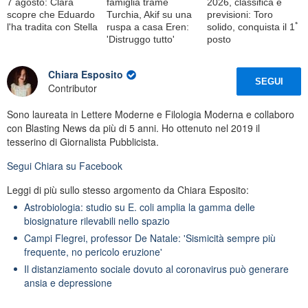
7 agosto: Clara
famiglia trame
2026, classifica e
scopre che Eduardo
Turchia, Akif su una
previsioni: Toro
l'ha tradita con Stella
ruspa a casa Eren:
solido, conquista il 1ﾟ
'Distruggo tutto'
posto
Chiara Esposito
SEGUI
Contributor
Sono laureata in Lettere Moderne e Filologia Moderna e collaboro
con Blasting News da più di 5 anni. Ho ottenuto nel 2019 il
tesserino di Giornalista Pubblicista.
Segui
Chiara
su Facebook
Leggi di più sullo stesso argomento da Chiara Esposito:
Astrobiologia: studio su E. coli amplia la gamma delle
biosignature rilevabili nello spazio
Campi Flegrei, professor De Natale: 'Sismicità sempre più
frequente, no pericolo eruzione'
Il distanziamento sociale dovuto al coronavirus può generare
ansia e depressione