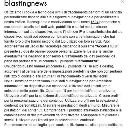
ABOUT
LINEA EDITORIALE
Utilizziamo i cookie e tecnologie simili di tracciamento per fornirti un servizio
Questa sezione offre informazioni trasparenti su Blasting
personalizzato rispetto alle tue esigenze di navigazione e per analizzare il
nostro traffico. Raccogliamo e condividiamo con i nostri
1624
partner che si
News, sui nostri processi editoriali e su come ci impegniamo a
occupano di analisi dei dati web, pubblicità e social media, alcune
creare news di qualità. Inoltre, afferma la nostra aderenza a
informazioni sul tuo dispositivo, come l’indirizzo IP e le caratteristiche del tuo
‘Trust Project - News with Integrity’
Blasting News non è
dispositivo, i quali potrebbero combinarle con altre informazioni che hai
ancora membro del programma, ma ha richiesto di farne
fornito loro o che hanno raccolto dal tuo utilizzo dei loro servizi. Puoi
parte; Trust Project non ha ancora effettuato una verifica di
acconsentire all’uso di tali tecnologie cliccando il pulsante
“Accetta tutti”
conformità agli standard.
presente su questo banner oppure personalizzare le tue scelte, anche
eventualmente negando il consenso al trattamento dei dati personali da
parte dei partner terzi, cliccando sul pulsante
“Personalizza”
.
Su di noi
Chiudendo questo banner (cliccando sul pulsante
“X”
in alto a destra),
acconsenti al permanere delle impostazioni predefinite che non consentono
Team editoriale
l’utilizzo di cookie o altri strumenti di tracciamento diversi dai tecnici.
Noi e i nostri partner trattiamo i tuoi dati di navigazione per: Archiviare
Corporate
informazioni su dispositivo e/o accedervi. Utilizzare dati limitati per la
selezione della pubblicità. Creare profili per la pubblicità personalizzata.
Redazione
Utilizzare profili per la selezione di pubblicità personalizzata. Creare profili
per la personalizzazione dei contenuti. Utilizzare profili per la selezione di
Informativa Privacy
contenuti personalizzati. Misurare le prestazioni degli annunci. Misurare le
prestazioni dei contenuti. Comprendere il pubblico attraverso statistiche o la
Cookie Policy
combinazione di dati provenienti da fonti diverse. Sviluppare e migliorare i
servizi. Utilizzare dati limitati per la selezione dei contenuti.
Blasting SA, IDI CHE-247.845.224, Via Carlo Frasca, 3 - 6900
Per conoscere nel dettaglio quali cookie utilizziamo sul sito e per modificare,