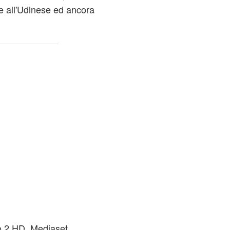
me all'Udinese ed ancora
io 2 HD, Mediaset