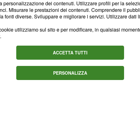
la personalizzazione dei contenuti. Utilizzare profili per la selez
ta vittoria consecutiva ed
ci. Misurare le prestazioni dei contenuti. Comprendere il pubblic
fonti diverse. Sviluppare e migliorare i servizi. Utilizzare dati l
in programma mercoledì
ookie utilizziamo sul sito e per modificare, in qualsiasi momento,
.
(diretta tv Sky
uventus
io 2, pronostico con
ACCETTA TUTTI
.80).
PERSONALIZZA