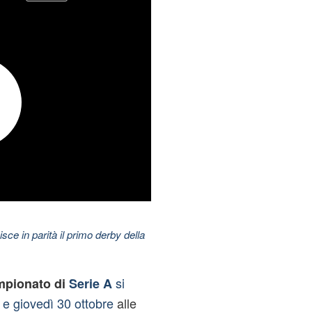
nisce in parità il primo derby della
si
mpionato di
Serie A
e giovedì 30 ottobre
alle