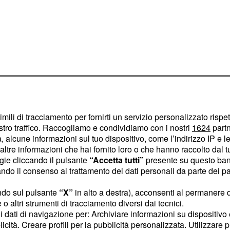
imili di tracciamento per fornirti un servizio personalizzato rispe
o 1-1 con la Juventus e
stro traffico. Raccogliamo e condividiamo con i nostri
1624
partn
 pareggio 1-1 con il
 alcune informazioni sul tuo dispositivo, come l’indirizzo IP e le 
ltre informazioni che hai fornito loro o che hanno raccolto dal tuo
on il Cagliari. La
9^
ogie cliccando il pulsante
“Accetta tutti”
presente su questo ban
con Verona-Lazio
o il consenso al trattamento dei dati personali da parte dei par
set Premium Calcio e
ndo sul pulsante
“X”
in alto a destra), acconsenti al permanere 
quota Snai 2 a 2.30 e
o altri strumenti di tracciamento diversi dai tecnici.
bola discendente dopo le
uoi dati di navigazione per: Archiviare informazioni su dispositivo 
2-6 a Napoli; esatto
licità. Creare profili per la pubblicità personalizzata. Utilizzare p