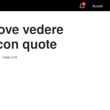
2
Accedi
dove vedere
e con quote