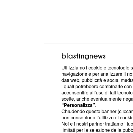
Utilizziamo i cookie e tecnologie s
Gli emiliani sono reduci dal pareggi
navigazione e per analizzare il no
la vittoria 3-1 a Parma; i toscani dal
dati web, pubblicità e social media,
i quali potrebbero combinarle con a
Genoa e dalla sconfitta interna 0-4 c
acconsentire all’uso di tali tecnol
giornata si conclude giovedì 30 
scelte, anche eventualmente negand
(diretta tv Sky Calcio 1 HD, Media
“Personalizza”
.
Chiudendo questo banner (clicca
Premium Calcio HD, pronostico con 
non consentono l’utilizzo di cookie 
Goal a 1.68). I veneti sono in para
Noi e i nostri partner trattiamo i t
sconfitte 1-3 in casa con il Milan e 
limitati per la selezione della pubb