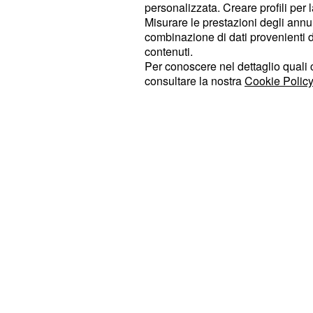
personalizzata. Creare profili per 
opposto per i laziali giunti alla quar
Misurare le prestazioni degli annun
al 5° posto in classifica.
combinazione di dati provenienti da 
contenuti.
Le restanti otto partite sono tutte 
Per conoscere nel dettaglio quali c
consultare la nostra
Cookie Policy
20 ottobre alle ore 20:45.
Genoa-J
Calcio 1 HD, Mediaset Premium Calc
quota Snai 2 a 1.50 e Under 2,5 a 1