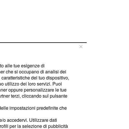
tto alle tue esigenze di
er che si occupano di analisi dei
caratteristiche del tuo dispositivo,
 utilizzo dei loro servizi. Puoi
ner oppure personalizzare le tue
tner terzi, cliccando sul pulsante
delle impostazioni predefinite che
e/o accedervi. Utilizzare dati
rofili per la selezione di pubblicità