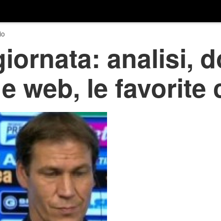
io
giornata: analisi, 
v e web, le favorit