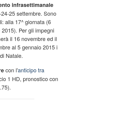
to infrasettimanale
3-24-25 settembre. Sono
li: alla 17^ giornata (6
 2015). Per gli impegni
merà il 16 novembre ed il
bre al 5 gennaio 2015 i
 di Natale.
con l'
anticipo tra
re
lcio 1 HD, pronostico con
.75).