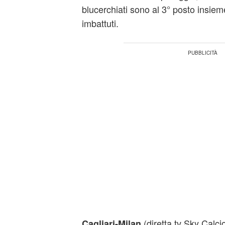
blucerchiati sono al 3° posto insie
imbattuti.
(diretta tv Sky Calc
Cagliari-Milan