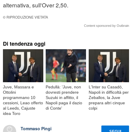
alternativa, sull'Over 2,50.
© RIPRODUZIONE VIETATA
Content sponsored by Outbrain
Di tendenza oggi
Juve, Massara e
Pedullà: 'Juve, non
L'Inter su Casadó,
Ottolini
dovresti prendere
Napoli in difficoltà per
programmano 10
Suzuki in affitto, il
Zeballos, la Juve
cessioni, Leao offerto
Napoli paga il dazio
prepara altri cinque
al Leeds, Cajuste
di Conte'
colpi
idea Toro
Tommaso Pingi
SEGUI