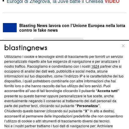
Eurogol di Zhegrova, la Juve batte il Chelsea
VIDEO
Blasting News lavora con l’Unione Europea nella lotta
contro le fake news
ABOUT
LINEA EDITORIALE
Utilizziamo i cookie e tecnologie simili di tracciamento per fornirti un servizio
Questa sezione offre informazioni trasparenti su Blasting
personalizzato rispetto alle tue esigenze di navigazione e per analizzare il
nostro traffico. Raccogliamo e condividiamo con i nostri
1624
partner che si
News, sui nostri processi editoriali e su come ci impegniamo a
occupano di analisi dei dati web, pubblicità e social media, alcune
creare news di qualità. Inoltre, afferma la nostra aderenza a
informazioni sul tuo dispositivo, come l’indirizzo IP e le caratteristiche del tuo
‘Trust Project - News with Integrity’
Blasting News non è
dispositivo, i quali potrebbero combinarle con altre informazioni che hai
ancora membro del programma, ma ha richiesto di farne
fornito loro o che hanno raccolto dal tuo utilizzo dei loro servizi. Puoi
parte; Trust Project non ha ancora effettuato una verifica di
acconsentire all’uso di tali tecnologie cliccando il pulsante
“Accetta tutti”
conformità agli standard.
presente su questo banner oppure personalizzare le tue scelte, anche
eventualmente negando il consenso al trattamento dei dati personali da
parte dei partner terzi, cliccando sul pulsante
“Personalizza”
.
Su di noi
Chiudendo questo banner (cliccando sul pulsante
“X”
in alto a destra),
acconsenti al permanere delle impostazioni predefinite che non consentono
Team editoriale
l’utilizzo di cookie o altri strumenti di tracciamento diversi dai tecnici.
Noi e i nostri partner trattiamo i tuoi dati di navigazione per: Archiviare
Corporate