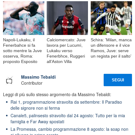
Napoli-Lukaku, il
Calciomercato: Juve
Schira: 'Milan, manca
Fenerbahce si fa
lavora per Lucumì,
un difensore e il vice
sotto mentre la Juve
Lukaku verso
Ramos, Juve: serve
osserva, Roma:
Fenerbhce, Ruggeri
un regista per il salto'
proposto Esposito
all'Aston Villa
Massimo Tebaldi
SEGUI
Contributor
Leggi di più sullo stesso argomento da Massimo Tebaldi:
Rai 1, programmazione stravolta da settembre: Il Paradiso
delle signore non si ferma
Canale5, palinsesto stravolto dal 24 agosto: Tutto per la mia
famiglia e Far Away spostati
La Promessa, cambio programmazione 8 agosto: la soap non
si allunga in prima serata