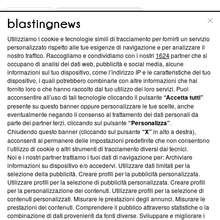
ABOUT
LINEA EDITORIALE
Utilizziamo i cookie e tecnologie simili di tracciamento per fornirti un servizio
Questa sezione offre informazioni trasparenti su Blasting
personalizzato rispetto alle tue esigenze di navigazione e per analizzare il
nostro traffico. Raccogliamo e condividiamo con i nostri
1624
partner che si
News, sui nostri processi editoriali e su come ci impegniamo a
occupano di analisi dei dati web, pubblicità e social media, alcune
creare news di qualità. Inoltre, afferma la nostra aderenza a
informazioni sul tuo dispositivo, come l’indirizzo IP e le caratteristiche del tuo
‘Trust Project - News with Integrity’
Blasting News non è
dispositivo, i quali potrebbero combinarle con altre informazioni che hai
ancora membro del programma, ma ha richiesto di farne
fornito loro o che hanno raccolto dal tuo utilizzo dei loro servizi. Puoi
parte; Trust Project non ha ancora effettuato una verifica di
acconsentire all’uso di tali tecnologie cliccando il pulsante
“Accetta tutti”
conformità agli standard.
presente su questo banner oppure personalizzare le tue scelte, anche
eventualmente negando il consenso al trattamento dei dati personali da
parte dei partner terzi, cliccando sul pulsante
“Personalizza”
.
Su di noi
Chiudendo questo banner (cliccando sul pulsante
“X”
in alto a destra),
acconsenti al permanere delle impostazioni predefinite che non consentono
Team editoriale
l’utilizzo di cookie o altri strumenti di tracciamento diversi dai tecnici.
Noi e i nostri partner trattiamo i tuoi dati di navigazione per: Archiviare
Corporate
informazioni su dispositivo e/o accedervi. Utilizzare dati limitati per la
selezione della pubblicità. Creare profili per la pubblicità personalizzata.
Redazione
Utilizzare profili per la selezione di pubblicità personalizzata. Creare profili
per la personalizzazione dei contenuti. Utilizzare profili per la selezione di
Informativa Privacy
contenuti personalizzati. Misurare le prestazioni degli annunci. Misurare le
prestazioni dei contenuti. Comprendere il pubblico attraverso statistiche o la
Cookie Policy
combinazione di dati provenienti da fonti diverse. Sviluppare e migliorare i