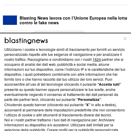
Blasting News lavora con l’Unione Europea nella lotta
contro le fake news
ABOUT
LINEA EDITORIALE
Utilizziamo i cookie e tecnologie simili di tracciamento per fornirti un servizio
Questa sezione offre informazioni trasparenti su Blasting
personalizzato rispetto alle tue esigenze di navigazione e per analizzare il
nostro traffico. Raccogliamo e condividiamo con i nostri
1624
partner che si
News, sui nostri processi editoriali e su come ci impegniamo a
occupano di analisi dei dati web, pubblicità e social media, alcune
creare news di qualità. Inoltre, afferma la nostra aderenza a
informazioni sul tuo dispositivo, come l’indirizzo IP e le caratteristiche del tuo
‘Trust Project - News with Integrity’
Blasting News non è
dispositivo, i quali potrebbero combinarle con altre informazioni che hai
ancora membro del programma, ma ha richiesto di farne
fornito loro o che hanno raccolto dal tuo utilizzo dei loro servizi. Puoi
parte; Trust Project non ha ancora effettuato una verifica di
acconsentire all’uso di tali tecnologie cliccando il pulsante
“Accetta tutti”
conformità agli standard.
presente su questo banner oppure personalizzare le tue scelte, anche
eventualmente negando il consenso al trattamento dei dati personali da
parte dei partner terzi, cliccando sul pulsante
“Personalizza”
.
Su di noi
Chiudendo questo banner (cliccando sul pulsante
“X”
in alto a destra),
acconsenti al permanere delle impostazioni predefinite che non consentono
Team editoriale
l’utilizzo di cookie o altri strumenti di tracciamento diversi dai tecnici.
Noi e i nostri partner trattiamo i tuoi dati di navigazione per: Archiviare
Corporate
informazioni su dispositivo e/o accedervi. Utilizzare dati limitati per la
selezione della pubblicità. Creare profili per la pubblicità personalizzata.