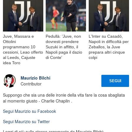
Juve, Massara e
Pedullà: 'Juve, non
L'Inter su Casadó,
Ottolini
dovresti prendere
Napoli in difficoltà per
programmano 10
Suzuki in affitto, il
Zeballos, la Juve
cessioni, Leao offerto
Napoli paga il dazio
prepara altri cinque
al Leeds, Cajuste
di Conte'
colpi
idea Toro
Maurizio Bilchi
SEGUI
Contributor
Suppongo che sia una delle ironie della vita fare la cosa sbagliata
al momento giusto - Charlie Chaplin .
Segui
Maurizio
su Facebook
Segui
Maurizio
su Twitter
Leggi di più sullo stesso argomento da Maurizio Bilchi: