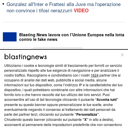
Gonzalez all'Inter e Frattesi alla Juve ma l'operazione
non convince i tifosi nerazzurri
VIDEO
Blasting News lavora con l’Unione Europea nella lotta
contro le fake news
ABOUT
LINEA EDITORIALE
Utilizziamo i cookie e tecnologie simili di tracciamento per fornirti un servizio
Questa sezione offre informazioni trasparenti su Blasting
personalizzato rispetto alle tue esigenze di navigazione e per analizzare il
nostro traffico. Raccogliamo e condividiamo con i nostri
1624
partner che si
News, sui nostri processi editoriali e su come ci impegniamo a
occupano di analisi dei dati web, pubblicità e social media, alcune
creare news di qualità. Inoltre, afferma la nostra aderenza a
informazioni sul tuo dispositivo, come l’indirizzo IP e le caratteristiche del tuo
‘Trust Project - News with Integrity’
Blasting News non è
dispositivo, i quali potrebbero combinarle con altre informazioni che hai
ancora membro del programma, ma ha richiesto di farne
fornito loro o che hanno raccolto dal tuo utilizzo dei loro servizi. Puoi
parte; Trust Project non ha ancora effettuato una verifica di
acconsentire all’uso di tali tecnologie cliccando il pulsante
“Accetta tutti”
conformità agli standard.
presente su questo banner oppure personalizzare le tue scelte, anche
eventualmente negando il consenso al trattamento dei dati personali da
parte dei partner terzi, cliccando sul pulsante
“Personalizza”
.
Su di noi
Chiudendo questo banner (cliccando sul pulsante
“X”
in alto a destra),
acconsenti al permanere delle impostazioni predefinite che non consentono
Team editoriale