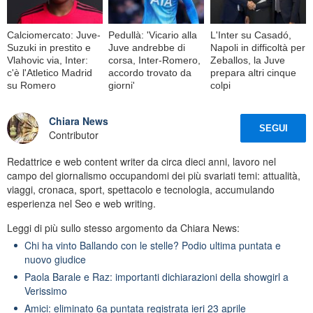
Calciomercato: Juve-
Pedullà: 'Vicario alla
L'Inter su Casadó,
Suzuki in prestito e
Juve andrebbe di
Napoli in difficoltà per
Vlahovic via, Inter:
corsa, Inter-Romero,
Zeballos, la Juve
c'è l'Atletico Madrid
accordo trovato da
prepara altri cinque
su Romero
giorni'
colpi
Chiara News
SEGUI
Contributor
Redattrice e web content writer da circa dieci anni, lavoro nel
campo del giornalismo occupandomi dei più svariati temi: attualità,
viaggi, cronaca, sport, spettacolo e tecnologia, accumulando
esperienza nel Seo e web writing.
Leggi di più sullo stesso argomento da Chiara News:
Chi ha vinto Ballando con le stelle? Podio ultima puntata e
nuovo giudice
Paola Barale e Raz: importanti dichiarazioni della showgirl a
Verissimo
Amici: eliminato 6a puntata registrata ieri 23 aprile