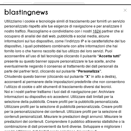
ABOUT
LINEA EDITORIALE
Utilizziamo i cookie e tecnologie simili di tracciamento per fornirti un servizio
Questa sezione offre informazioni trasparenti su Blasting
personalizzato rispetto alle tue esigenze di navigazione e per analizzare il
nostro traffico. Raccogliamo e condividiamo con i nostri
1624
partner che si
News, sui nostri processi editoriali e su come ci impegniamo a
occupano di analisi dei dati web, pubblicità e social media, alcune
creare news di qualità. Inoltre, afferma la nostra aderenza a
informazioni sul tuo dispositivo, come l’indirizzo IP e le caratteristiche del tuo
‘Trust Project - News with Integrity’
Blasting News non è
dispositivo, i quali potrebbero combinarle con altre informazioni che hai
ancora membro del programma, ma ha richiesto di farne
fornito loro o che hanno raccolto dal tuo utilizzo dei loro servizi. Puoi
parte; Trust Project non ha ancora effettuato una verifica di
acconsentire all’uso di tali tecnologie cliccando il pulsante
“Accetta tutti”
conformità agli standard.
presente su questo banner oppure personalizzare le tue scelte, anche
eventualmente negando il consenso al trattamento dei dati personali da
parte dei partner terzi, cliccando sul pulsante
“Personalizza”
.
Su di noi
Chiudendo questo banner (cliccando sul pulsante
“X”
in alto a destra),
acconsenti al permanere delle impostazioni predefinite che non consentono
Team editoriale
l’utilizzo di cookie o altri strumenti di tracciamento diversi dai tecnici.
Noi e i nostri partner trattiamo i tuoi dati di navigazione per: Archiviare
Corporate
informazioni su dispositivo e/o accedervi. Utilizzare dati limitati per la
selezione della pubblicità. Creare profili per la pubblicità personalizzata.
Redazione
Utilizzare profili per la selezione di pubblicità personalizzata. Creare profili
per la personalizzazione dei contenuti. Utilizzare profili per la selezione di
Informativa Privacy
contenuti personalizzati. Misurare le prestazioni degli annunci. Misurare le
prestazioni dei contenuti. Comprendere il pubblico attraverso statistiche o la
Cookie Policy
combinazione di dati provenienti da fonti diverse. Sviluppare e migliorare i