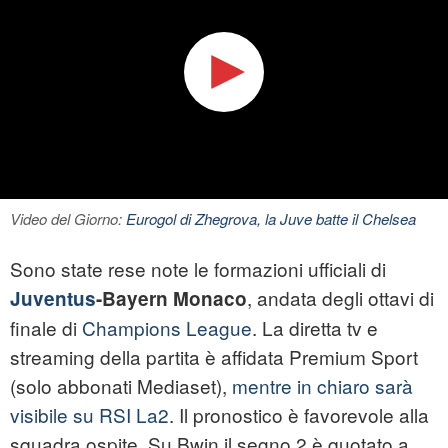
Video del Giorno:
Eurogol di Zhegrova, la Juve batte il Chelsea
Sono state rese note le formazioni ufficiali di
, andata degli ottavi di
Juventus
-Bayern Monaco
finale di
Champions League
. La diretta tv e
streaming della partita è affidata Premium Sport
(solo abbonati Mediaset),
mentre in chiaro sarà
visibile su RSI La2
. Il pronostico è favorevole alla
squadra ospite. Su Bwin il segno 2 è quotato a