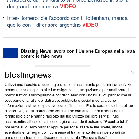
dei grandi tornei estivi
VIDEO
Inter-Romero: c'è l'accordo con il Tottenham, manca
quello con il difensore argentino
VIDEO
Blasting News lavora con l’Unione Europea nella lotta
contro le fake news
ABOUT
LINEA EDITORIALE
Utilizziamo i cookie e tecnologie simili di tracciamento per fornirti un servizio
Questa sezione offre informazioni trasparenti su Blasting
personalizzato rispetto alle tue esigenze di navigazione e per analizzare il
nostro traffico. Raccogliamo e condividiamo con i nostri
1624
partner che si
News, sui nostri processi editoriali e su come ci impegniamo a
occupano di analisi dei dati web, pubblicità e social media, alcune
creare news di qualità. Inoltre, afferma la nostra aderenza a
informazioni sul tuo dispositivo, come l’indirizzo IP e le caratteristiche del tuo
‘Trust Project - News with Integrity’
Blasting News non è
dispositivo, i quali potrebbero combinarle con altre informazioni che hai
ancora membro del programma, ma ha richiesto di farne
fornito loro o che hanno raccolto dal tuo utilizzo dei loro servizi. Puoi
parte; Trust Project non ha ancora effettuato una verifica di
acconsentire all’uso di tali tecnologie cliccando il pulsante
“Accetta tutti”
conformità agli standard.
presente su questo banner oppure personalizzare le tue scelte, anche
eventualmente negando il consenso al trattamento dei dati personali da
parte dei partner terzi, cliccando sul pulsante
“Personalizza”
.