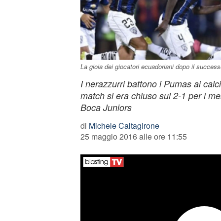
La gioia dei giocatori ecuadoriani dopo il success
I nerazzurri battono i Pumas ai calci
match si era chiuso sul 2-1 per i mes
Boca Juniors
di
Michele Caltagirone
25 maggio 2016 alle ore 11:55