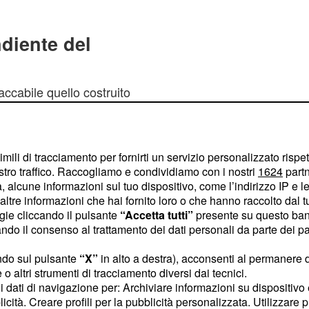
iente del
accabile quello costruito
h d'andata,
il successo
o gli uomini di
Pablo
tente, hanno subito un
imili di tracciamento per fornirti un servizio personalizzato rispe
. Il vantaggio
l Sosa
stro traffico. Raccogliamo e condividiamo con i nostri
1624
partn
 alcune informazioni sul tuo dispositivo, come l’indirizzo IP e le 
uiz all'indirizzo del
ltre informazioni che hai fornito loro o che hanno raccolto dal tuo
pararata la difesa
ogie cliccando il pulsante
“Accetta tutti”
presente su questo ban
rea da destra e supera
o il consenso al trattamento dei dati personali da parte dei par
l radoppio 2' dopo,
ndo sul pulsante
“X”
in alto a destra), acconsenti al permanere 
ra Ruiz, stavolta dalla
o altri strumenti di tracciamento diversi dai tecnici.
he appena dentro il
uoi dati di navigazione per: Archiviare informazioni su dispositivo 
licità. Creare profili per la pubblicità personalizzata. Utilizzare p
che si insacca a fil di