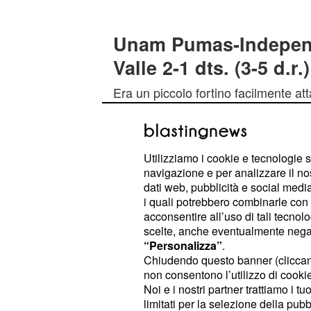
Unam Pumas-Independ
Valle 2-1 dts. (3-5 d.r.)
Era un piccolo fortino facilmente att
dai nerazzurri ecuadoriani nel matc
per 2-1 in casa
non metteva al sicur
che, dopo un avvio promet
Repetto
Utilizziamo i cookie e tecnologie s
tremendo uno-due firmato da
Ismae
navigazione e per analizzare il no
dati web, pubblicità e social media,
messicano al 15', il lungo lancio di R
i quali potrebbero combinarle con a
talentuso esterno destro trova impre
acconsentire all’uso di tali tecnol
dell'Independiente, Sosa entra in a
scelte, anche eventualmente negand
“Personalizza”
.
con un preciso diagonale. I
Azcona
Chiudendo questo banner (clicca
l'azione è quasi una fotocopia: anco
non consentono l’utilizzo di cookie 
trequarti, pesca Sosa sulla destra c
Noi e i nostri partner trattiamo i t
limitati per la selezione della pubb
vertice dell'area scaglia un fendente 