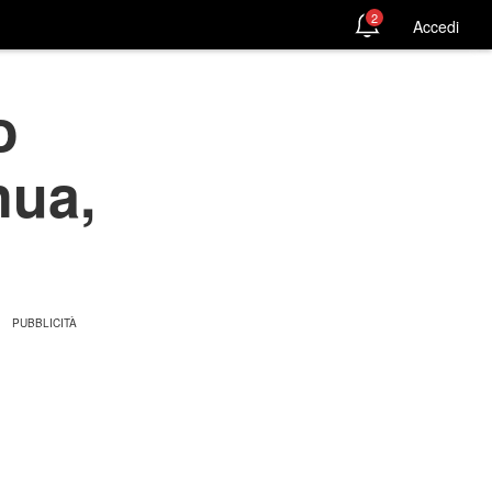
2
Accedi
o
nua,