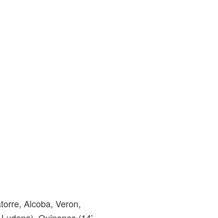
torre, Alcoba, Veron,
. Ludena), Quinones (14'