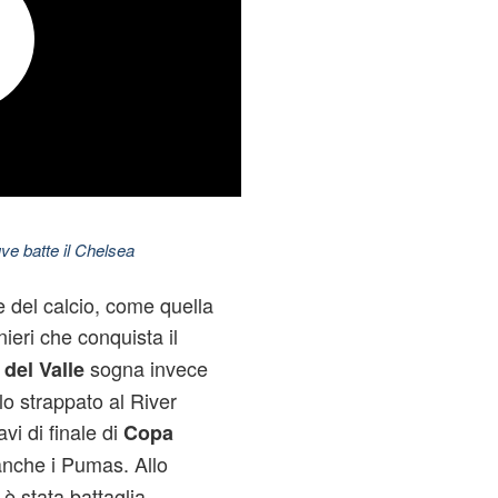
ve batte il Chelsea
 del calcio, come quella
ieri che conquista il
sogna invece
del Valle
o strappato al River
vi di finale di
Copa
i anche i Pumas. Allo
è stata battaglia