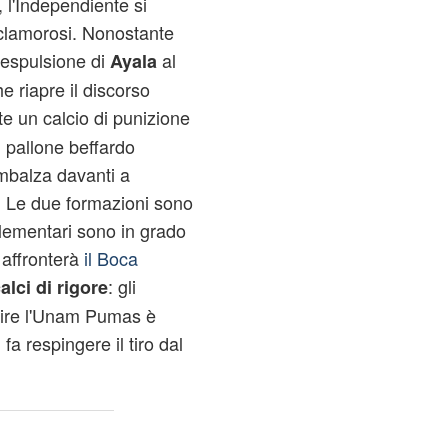
, l'Independiente si
 clamorosi. Nonostante
l'espulsione di
al
Ayala
he riapre il discorso
e un calcio di punizione
il pallone beffardo
imbalza davanti a
. Le due formazioni sono
lementari sono in grado
 affronterà
il Boca
: gli
alci di rigore
adire l'Unam Pumas è
fa respingere il tiro dal