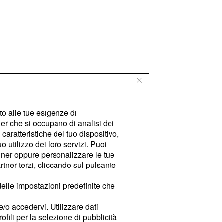
tto alle tue esigenze di
er che si occupano di analisi dei
caratteristiche del tuo dispositivo,
 utilizzo dei loro servizi. Puoi
ner oppure personalizzare le tue
tner terzi, cliccando sul pulsante
delle impostazioni predefinite che
e/o accedervi. Utilizzare dati
rofili per la selezione di pubblicità