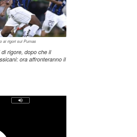
o ai rigori sui Pumas
 di rigore, dopo che il
sicani: ora affronteranno il