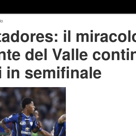
io
adores: il miracol
te del Valle conti
 in semifinale