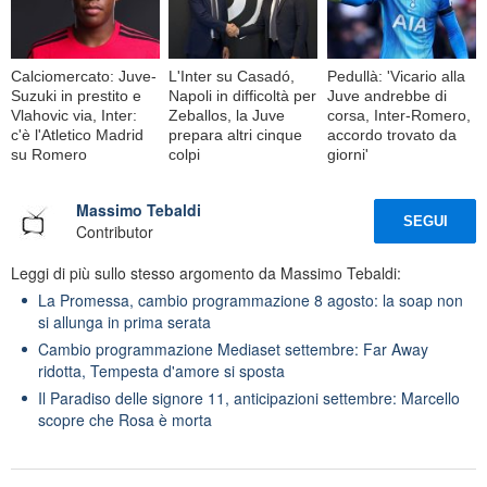
Calciomercato: Juve-
L'Inter su Casadó,
Pedullà: 'Vicario alla
Suzuki in prestito e
Napoli in difficoltà per
Juve andrebbe di
Vlahovic via, Inter:
Zeballos, la Juve
corsa, Inter-Romero,
c'è l'Atletico Madrid
prepara altri cinque
accordo trovato da
su Romero
colpi
giorni'
Massimo Tebaldi
SEGUI
Contributor
Leggi di più sullo stesso argomento da Massimo Tebaldi:
La Promessa, cambio programmazione 8 agosto: la soap non
si allunga in prima serata
Cambio programmazione Mediaset settembre: Far Away
ridotta, Tempesta d'amore si sposta
Il Paradiso delle signore 11, anticipazioni settembre: Marcello
scopre che Rosa è morta