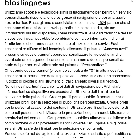
Utilizziamo i cookie e tecnologie simili di tracciamento per fornirti un servizio
Questa sezione offre informazioni trasparenti su Blasting
personalizzato rispetto alle tue esigenze di navigazione e per analizzare il
nostro traffico. Raccogliamo e condividiamo con i nostri
1624
partner che si
News, sui nostri processi editoriali e su come ci impegniamo a
occupano di analisi dei dati web, pubblicità e social media, alcune
creare news di qualità. Inoltre, afferma la nostra aderenza a
informazioni sul tuo dispositivo, come l’indirizzo IP e le caratteristiche del tuo
‘Trust Project - News with Integrity’
Blasting News non è
dispositivo, i quali potrebbero combinarle con altre informazioni che hai
ancora membro del programma, ma ha richiesto di farne
fornito loro o che hanno raccolto dal tuo utilizzo dei loro servizi. Puoi
parte; Trust Project non ha ancora effettuato una verifica di
acconsentire all’uso di tali tecnologie cliccando il pulsante
“Accetta tutti”
conformità agli standard.
presente su questo banner oppure personalizzare le tue scelte, anche
eventualmente negando il consenso al trattamento dei dati personali da
parte dei partner terzi, cliccando sul pulsante
“Personalizza”
.
Su di noi
Chiudendo questo banner (cliccando sul pulsante
“X”
in alto a destra),
acconsenti al permanere delle impostazioni predefinite che non consentono
Team editoriale
l’utilizzo di cookie o altri strumenti di tracciamento diversi dai tecnici.
Noi e i nostri partner trattiamo i tuoi dati di navigazione per: Archiviare
Corporate
informazioni su dispositivo e/o accedervi. Utilizzare dati limitati per la
selezione della pubblicità. Creare profili per la pubblicità personalizzata.
Redazione
Utilizzare profili per la selezione di pubblicità personalizzata. Creare profili
per la personalizzazione dei contenuti. Utilizzare profili per la selezione di
Informativa Privacy
contenuti personalizzati. Misurare le prestazioni degli annunci. Misurare le
prestazioni dei contenuti. Comprendere il pubblico attraverso statistiche o la
Cookie Policy
combinazione di dati provenienti da fonti diverse. Sviluppare e migliorare i
servizi. Utilizzare dati limitati per la selezione dei contenuti.
Blasting SA, IDI CHE-247.845.224, Via Carlo Frasca, 3 - 6900
Per conoscere nel dettaglio quali cookie utilizziamo sul sito e per modificare,
Lugano (Svizzera) Tel:
+39 0690258937