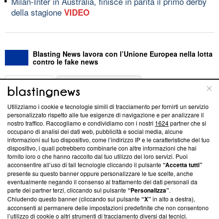
Milan-Inter in Australia, finisce in parità il primo derby
della stagione
VIDEO
Blasting News lavora con l’Unione Europea nella lotta
contro le fake news
ABOUT
LINEA EDITORIALE
Utilizziamo i cookie e tecnologie simili di tracciamento per fornirti un servizio
Questa sezione offre informazioni trasparenti su Blasting
personalizzato rispetto alle tue esigenze di navigazione e per analizzare il
nostro traffico. Raccogliamo e condividiamo con i nostri
1624
partner che si
News, sui nostri processi editoriali e su come ci impegniamo a
occupano di analisi dei dati web, pubblicità e social media, alcune
creare news di qualità. Inoltre, afferma la nostra aderenza a
informazioni sul tuo dispositivo, come l’indirizzo IP e le caratteristiche del tuo
‘Trust Project - News with Integrity’
Blasting News non è
dispositivo, i quali potrebbero combinarle con altre informazioni che hai
ancora membro del programma, ma ha richiesto di farne
fornito loro o che hanno raccolto dal tuo utilizzo dei loro servizi. Puoi
parte; Trust Project non ha ancora effettuato una verifica di
acconsentire all’uso di tali tecnologie cliccando il pulsante
“Accetta tutti”
conformità agli standard.
presente su questo banner oppure personalizzare le tue scelte, anche
eventualmente negando il consenso al trattamento dei dati personali da
parte dei partner terzi, cliccando sul pulsante
“Personalizza”
.
Su di noi
Chiudendo questo banner (cliccando sul pulsante
“X”
in alto a destra),
acconsenti al permanere delle impostazioni predefinite che non consentono
Team editoriale
l’utilizzo di cookie o altri strumenti di tracciamento diversi dai tecnici.