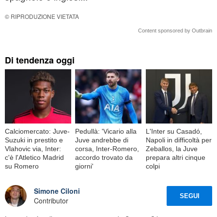
© RIPRODUZIONE VIETATA
Content sponsored by Outbrain
Di tendenza oggi
Calciomercato: Juve-
Pedullà: 'Vicario alla
L'Inter su Casadó,
Suzuki in prestito e
Juve andrebbe di
Napoli in difficoltà per
Vlahovic via, Inter:
corsa, Inter-Romero,
Zeballos, la Juve
c'è l'Atletico Madrid
accordo trovato da
prepara altri cinque
su Romero
giorni'
colpi
Simone Ciloni
SEGUI
Contributor