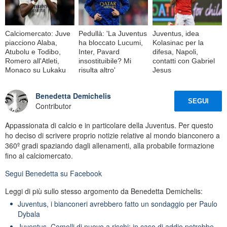
Calciomercato: Juve
Pedullà: 'La Juventus
Juventus, idea
piacciono Alaba,
ha bloccato Lucumi,
Kolasinac per la
Atubolu e Todibo,
Inter, Pavard
difesa, Napoli,
Romero all'Atleti,
insostituibile? Mi
contatti con Gabriel
Monaco su Lukaku
risulta altro'
Jesus
Benedetta Demichelis
SEGUI
Contributor
Appassionata di calcio e in particolare della Juventus. Per questo
ho deciso di scrivere proprio notizie relative al mondo bianconero a
360º gradi spaziando dagli allenamenti, alla probabile formazione
fino al calciomercato.
Segui
Benedetta
su Facebook
Leggi di più sullo stesso argomento da Benedetta Demichelis:
Juventus, i bianconeri avrebbero fatto un sondaggio per Paulo
Dybala
Juventus, Comolli di nuovo a rischi: in caso di addio potrebbe