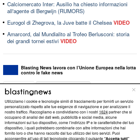
Calciomercato Inter: Ausilio ha chiesto informazioni
all'agente di Bergwijn (RUMORS)
Eurogol di Zhegrova, la Juve batte il Chelsea
VIDEO
Amarcord, dal Mundialito al Trofeo Berlusconi: storia
dei grandi tornei estivi
VIDEO
Blasting News lavora con l’Unione Europea nella lotta
contro le fake news
ABOUT
LINEA EDITORIALE
Utilizziamo i cookie e tecnologie simili di tracciamento per fornirti un servizio
Questa sezione offre informazioni trasparenti su Blasting
personalizzato rispetto alle tue esigenze di navigazione e per analizzare il
nostro traffico. Raccogliamo e condividiamo con i nostri
1624
partner che si
News, sui nostri processi editoriali e su come ci impegniamo a
occupano di analisi dei dati web, pubblicità e social media, alcune
creare news di qualità. Inoltre, afferma la nostra aderenza a
informazioni sul tuo dispositivo, come l’indirizzo IP e le caratteristiche del tuo
‘Trust Project - News with Integrity’
Blasting News non è
dispositivo, i quali potrebbero combinarle con altre informazioni che hai
ancora membro del programma, ma ha richiesto di farne
fornito loro o che hanno raccolto dal tuo utilizzo dei loro servizi. Puoi
parte; Trust Project non ha ancora effettuato una verifica di
acconsentire all’uso di tali tecnologie cliccando il pulsante
“Accetta tutti”