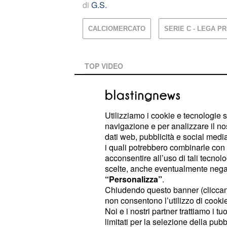
di
G.S.
CALCIOMERCATO
SERIE C - LEGA P
TOP VIDEO
Eurogol di Zhegrova, la 
Utilizziamo i cookie e tecnologie s
navigazione e per analizzare il no
dati web, pubblicità e social media,
Milan-Inter in Australia, 
i quali potrebbero combinarle con a
acconsentire all’uso di tali tecnol
scelte, anche eventualmente negand
“Personalizza”
.
PLAYLIST
Chiudendo questo banner (clicca
non consentono l’utilizzo di cookie 
Gonzalez all'Inter e Frat
Noi e i nostri partner trattiamo i t
nerazzurri
limitati per la selezione della pubb