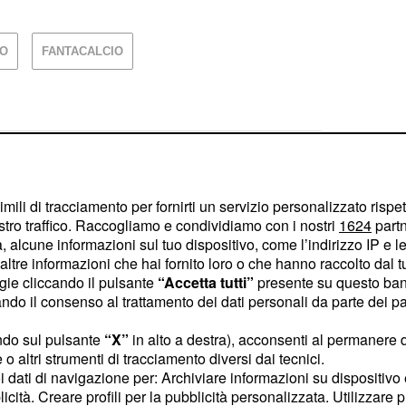
RO
FANTACALCIO
Juve batte il Chelsea
imili di tracciamento per fornirti un servizio personalizzato rispe
stro traffico. Raccogliamo e condividiamo con i nostri
1624
partn
 alcune informazioni sul tuo dispositivo, come l’indirizzo IP e le 
finisce in parità il primo derby della stagione
ltre informazioni che hai fornito loro o che hanno raccolto dal tuo
ogie cliccando il pulsante
“Accetta tutti”
presente su questo ban
o il consenso al trattamento dei dati personali da parte dei par
ndo sul pulsante
“X”
in alto a destra), acconsenti al permanere 
o altri strumenti di tracciamento diversi dai tecnici.
tesi alla Juve ma l'operazione non convince i tifosi
uoi dati di navigazione per: Archiviare informazioni su dispositivo 
licità. Creare profili per la pubblicità personalizzata. Utilizzare p