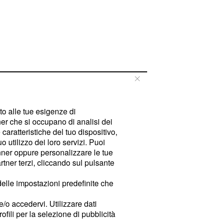
tto alle tue esigenze di
er che si occupano di analisi dei
caratteristiche del tuo dispositivo,
 utilizzo dei loro servizi. Puoi
ner oppure personalizzare le tue
tner terzi, cliccando sul pulsante
delle impostazioni predefinite che
e/o accedervi. Utilizzare dati
rofili per la selezione di pubblicità