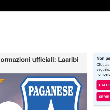
rmazioni ufficiali: Laaribi
Non pe
Clicca s
seguirlo
non perd
CALC
SERIE