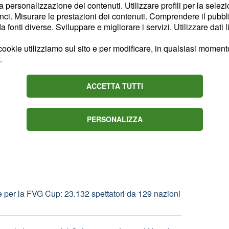
la personalizzazione dei contenuti. Utilizzare profili per la selez
ci. Misurare le prestazioni dei contenuti. Comprendere il pubblic
fonti diverse. Sviluppare e migliorare i servizi. Utilizzare dati l
s, passi avanti anche per Romero
ookie utilizziamo sul sito e per modificare, in qualsiasi momento,
.
 lascia 'il capitano' rossonero
ACCETTA TUTTI
o Castro, in arrivo Koulierakis per la difesa
PERSONALIZZA
 per la FVG Cup: 23.132 spettatori da 129 nazioni