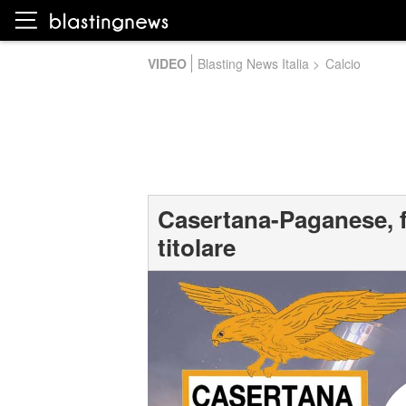
VIDEO
Blasting News Italia
>
Calcio
Casertana-Paganese, fo
titolare