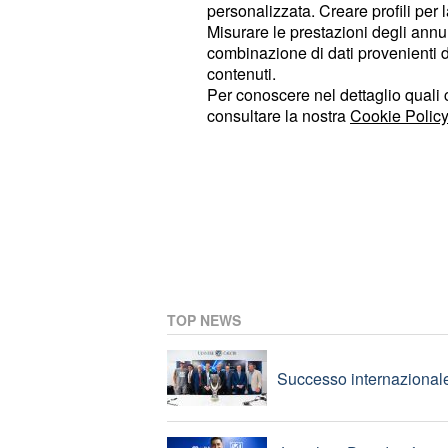
personalizzata. Creare profili per 
Misurare le prestazioni degli annun
combinazione di dati provenienti da 
Inter: presentato Stone
contenuti.
Per conoscere nel dettaglio quali c
consultare la nostra
Cookie Policy
Addio a Franco Baresi, ci
Roma: presentato Santiag
TOP NEWS
Successo internazionale