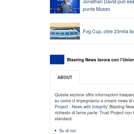
Jonathan David può esser
punta Musso
Fvg Cup, oltre 23mila big
Blasting News lavora con l’Union
ABOUT
Questa sezione offre informazioni trasparen
su come ci impegniamo a creare news di qu
Project - News with Integrity’
Blasting New
richiesto di farne parte; Trust Project non 
standard.
Su di noi