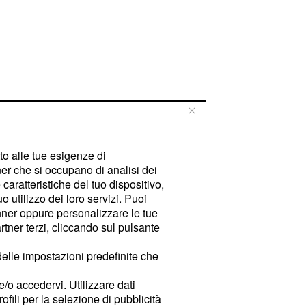
tto alle tue esigenze di
er che si occupano di analisi dei
caratteristiche del tuo dispositivo,
 utilizzo dei loro servizi. Puoi
ner oppure personalizzare le tue
tner terzi, cliccando sul pulsante
delle impostazioni predefinite che
e/o accedervi. Utilizzare dati
rofili per la selezione di pubblicità