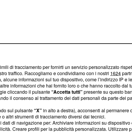
imili di tracciamento per fornirti un servizio personalizzato rispe
 per Belotti
stro traffico. Raccogliamo e condividiamo con i nostri
1624
partn
 alcune informazioni sul tuo dispositivo, come l’indirizzo IP e le 
vanti da regalare a
José
ltre informazioni che hai fornito loro o che hanno raccolto dal tuo
agione. Vista l'incertezza
ogie cliccando il pulsante
“Accetta tutti”
presente su questo ban
o il consenso al trattamento dei dati personali da parte dei par
e ceduto e piace sempre
rebbero messo gli occhi su
ndo sul pulsante
“X”
in alto a destra), acconsenti al permanere 
carsi la maglia da
o altri strumenti di tracciamento diversi dai tecnici.
uoi dati di navigazione per: Archiviare informazioni su dispositivo 
n prestito dal Real
licità. Creare profili per la pubblicità personalizzata. Utilizzare p