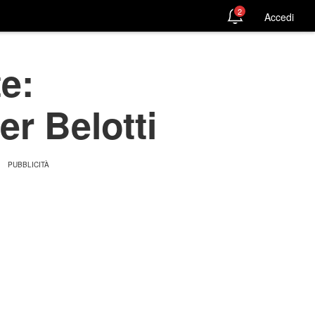
2
Accedi
e:
er Belotti