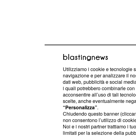
Utilizziamo i cookie e tecnologie s
La Roma sfida il Milan
navigazione e per analizzare il no
dati web, pubblicità e social media,
La Roma è alla ricerca di un centra
i quali potrebbero combinarle con a
in vista della prossima st
Mourinho
acconsentire all’uso di tali tecnol
scelte, anche eventualmente negand
su Edin Dzeko, che potrebbe esser
“Personalizza”
.
a Inter e Juventus, i giallorossi av
Chiudendo questo banner (clicca
, che andrebbe a gio
Andrea Belotti
non consentono l’utilizzo di cookie 
Noi e i nostri partner trattiamo i t
titolare con Borja Mayoral, rimasto i
limitati per la selezione della pubb