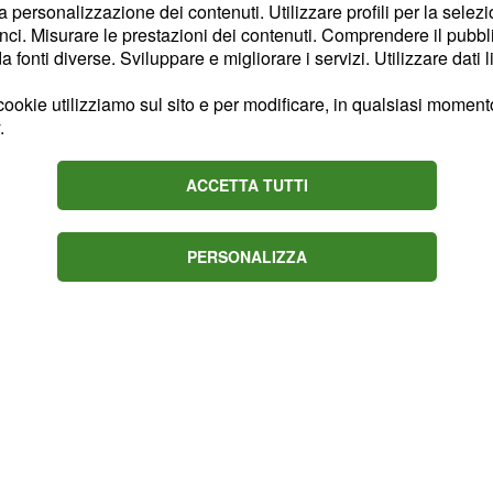
i capitolini già nelle
la personalizzazione dei contenuti. Utilizzare profili per la selez
are non è mai decollato
ci. Misurare le prestazioni dei contenuti. Comprendere il pubblic
fonti diverse. Sviluppare e migliorare i servizi. Utilizzare dati l
on privarsene.
ookie utilizziamo sul sito e per modificare, in qualsiasi momento,
egnalare sempre il vivo
.
anno tesserando in queste
o poco fa, ma cercano
ACCETTA TUTTI
ncertezza sulle condizioni
osi al ginocchio.
PERSONALIZZA