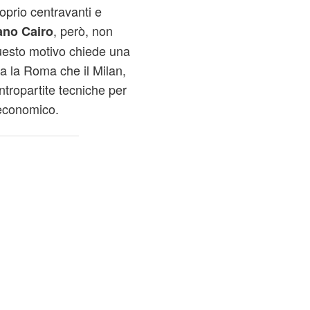
roprio centravanti e
, però, non
ano Cairo
uesto motivo chiede una
Sia la Roma che il Milan,
ontropartite tecniche per
economico.