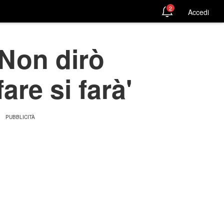
2
Accedi
'Non dirò
are si farà'