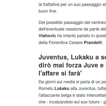
la trattativa per un suo passaggio a
buon fine.
Del possibile passaggio del centrava
dell'eventuale cessione da parte de
ha intanto parlato in ques
Vlahovic
della Fiorentina Cesare
.
Prandelli
Juventus, Lukaku a s
dirò mai forza Juve e
l'affare si farà'
Da giorni sui media si parla di un p
Romelu
alla
Juventus
, tutt
Lukaku
l'attaccante belga è stato intercettato
che - incalzandolo sul suo futuro - gl