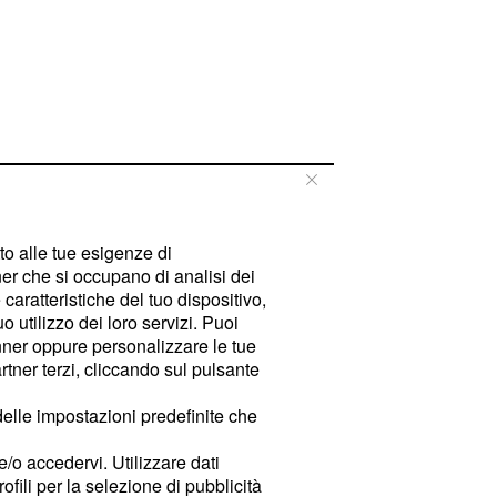
tto alle tue esigenze di
er che si occupano di analisi dei
caratteristiche del tuo dispositivo,
 utilizzo dei loro servizi. Puoi
ner oppure personalizzare le tue
tner terzi, cliccando sul pulsante
delle impostazioni predefinite che
e/o accedervi. Utilizzare dati
rofili per la selezione di pubblicità