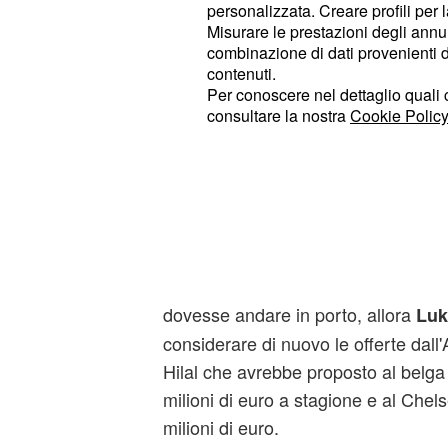
personalizzata. Creare profili per 
Misurare le prestazioni degli annun
Intanto
attualmente è un "se
Lukaku
combinazione di dati provenienti da 
Chelsea. Il tecnico dei Blues Mauric
contenuti.
chiaro ai margini dell'amichevole co
Per conoscere nel dettaglio quali c
consultare la nostra
Cookie Policy
possiamo avere una squadra tro
giocatori non coinvolti. Creereb
, giovani inclusi. Mi disp
giocatori
dovremo prendere decisioni difficil
una squadra equilibrata se vogliamo
Di conseguenza se davvero la tratta
dovesse andare in porto, allora
Luk
considerare di nuovo le offerte dall'
Hilal che avrebbe proposto al belga
milioni di euro a stagione e al Che
milioni di euro.