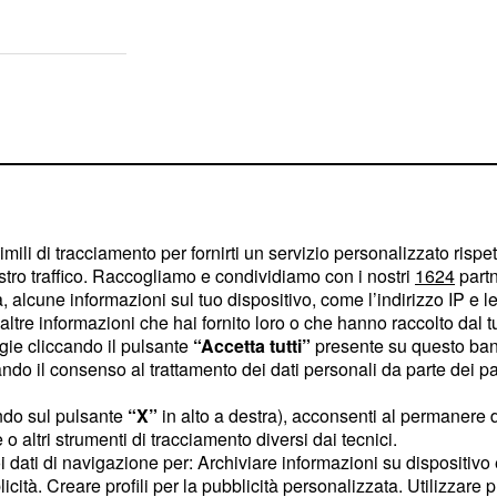
imili di tracciamento per fornirti un servizio personalizzato rispe
stro traffico. Raccogliamo e condividiamo con i nostri
1624
partn
 alcune informazioni sul tuo dispositivo, come l’indirizzo IP e le 
ltre informazioni che hai fornito loro o che hanno raccolto dal tuo
ogie cliccando il pulsante
“Accetta tutti”
presente su questo ban
o il consenso al trattamento dei dati personali da parte dei par
ndo sul pulsante
“X”
in alto a destra), acconsenti al permanere 
o altri strumenti di tracciamento diversi dai tecnici.
n credo che l'affare si
uoi dati di navigazione per: Archiviare informazioni su dispositivo 
licità. Creare profili per la pubblicità personalizzata. Utilizzare p