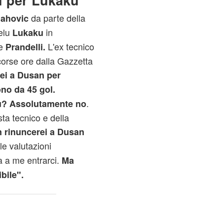
i per Lukaku'
da parte della
lahovic
melu
in
Lukaku
re
L'ex tecnico
Prandelli.
scorse ore dalla Gazzetta
ei a Dusan per
no da 45 gol.
.
u? Assolutamente no
ta tecnico e della
n
rinuncerei a Dusan
le valutazioni
 a me entrarci.
Ma
bile".