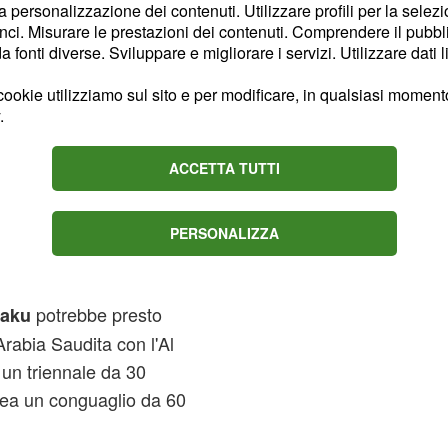
la personalizzazione dei contenuti. Utilizzare profili per la selez
ci. Misurare le prestazioni dei contenuti. Comprendere il pubblic
parato in casa" con il
fonti diverse. Sviluppare e migliorare i servizi. Utilizzare dati l
io Pochettino ha parlato
n il Newcastle: "
Non
ookie utilizziamo sul sito e per modificare, in qualsiasi momento,
.
ppo grande, con
be caos. Servono 24-25
ACCETTA TUTTI
iace davvero perché
i, ma dobbiamo costruire
PERSONALIZZA
 essere competitivi".
tiva con la Juventus non
potrebbe presto
aku
Arabia Saudita con l'Al
 un triennale da 30
lsea un conguaglio da 60