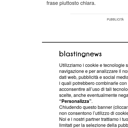
frase piuttosto chiara.
Utilizziamo i cookie e tecnologie s
navigazione e per analizzare il no
dati web, pubblicità e social media,
i quali potrebbero combinarle con a
acconsentire all’uso di tali tecnol
scelte, anche eventualmente negand
“Personalizza”
.
Chiudendo questo banner (clicca
non consentono l’utilizzo di cookie 
"
Non dirò mai forza Juventus e no
Noi e i nostri partner trattiamo i t
".
farà
limitati per la selezione della pubb