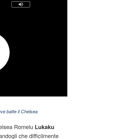
ve batte il Chelsea
Chelsea Romelu
Lukaku
landogli che difficilmente