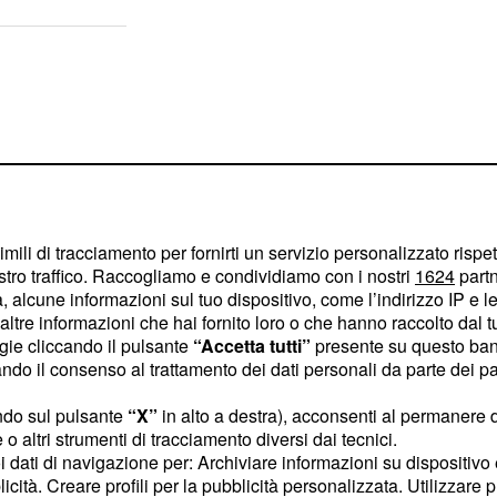
imili di tracciamento per fornirti un servizio personalizzato rispe
stro traffico. Raccogliamo e condividiamo con i nostri
1624
partn
 alcune informazioni sul tuo dispositivo, come l’indirizzo IP e le 
ltre informazioni che hai fornito loro o che hanno raccolto dal tuo
ogie cliccando il pulsante
“Accetta tutti”
presente su questo ban
o il consenso al trattamento dei dati personali da parte dei par
ndo sul pulsante
“X”
in alto a destra), acconsenti al permanere 
olo alibi, sarcasmo e
o altri strumenti di tracciamento diversi dai tecnici.
l post pubblicato
da
uoi dati di navigazione per: Archiviare informazioni su dispositivo 
Genoa sul suo profilo X.
licità. Creare profili per la pubblicità personalizzata. Utilizzare p