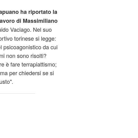
Capuano ha riportato
la
lavoro di Massimiliano
Guido Vaciago. Nel suo
ortivo torinese si legge:
el psicoagonistico da cui
mi non sono risolti?
e è fare terrapiattismo;
i ma per chiedersi se si
usto".