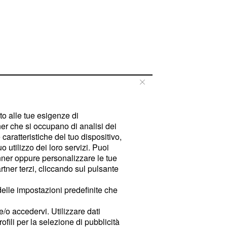
tto alle tue esigenze di
er che si occupano di analisi dei
caratteristiche del tuo dispositivo,
 utilizzo dei loro servizi. Puoi
ner oppure personalizzare le tue
tner terzi, cliccando sul pulsante
delle impostazioni predefinite che
e/o accedervi. Utilizzare dati
rofili per la selezione di pubblicità