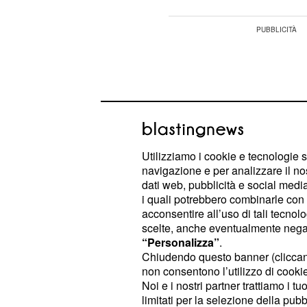
Utilizziamo i cookie e tecnologie s
navigazione e per analizzare il no
dati web, pubblicità e social media,
i quali potrebbero combinarle con a
acconsentire all’uso di tali tecnol
scelte, anche eventualmente negand
“Personalizza”
.
Chiudendo questo banner (clicca
Tre anni di nulla tecnico e tattico: s
non consentono l’utilizzo di cookie 
saccenza. E fan talebani".
Questo i
Noi e i nostri partner trattiamo i t
nel post Juventus-
limitati per la selezione della pubb
Graziano Campi