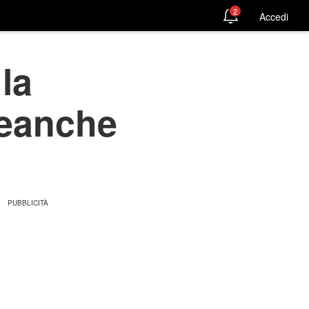
2
Accedi
la
neanche