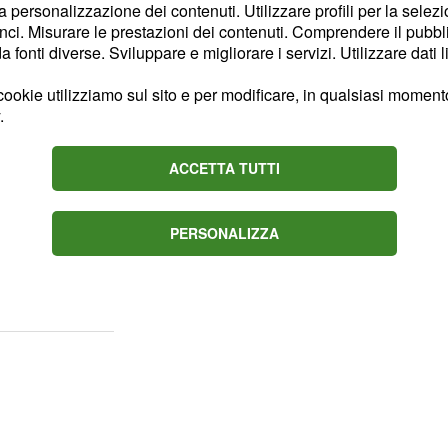
la personalizzazione dei contenuti. Utilizzare profili per la selez
ci. Misurare le prestazioni dei contenuti. Comprendere il pubblic
eazione di molti utenti.
fonti diverse. Sviluppare e migliorare i servizi. Utilizzare dati l
 allenatore non riesce ad
sa alla juve deve andare a
ookie utilizziamo sul sito e per modificare, in qualsiasi momento,
.
stata: "Vedere che
Gudmundsson, Retegui e
ACCETTA TUTTI
zzare un tridente fa
o: "Sono Allegriano ma
possono aiutare. Non lo
PERSONALIZZA
untoli che fino ieri lo