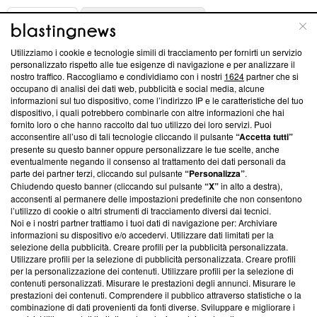
ABOUT
LINEA EDITORIALE
Utilizziamo i cookie e tecnologie simili di tracciamento per fornirti un servizio
Questa sezione offre informazioni trasparenti su Blasting
personalizzato rispetto alle tue esigenze di navigazione e per analizzare il
nostro traffico. Raccogliamo e condividiamo con i nostri
1624
partner che si
News, sui nostri processi editoriali e su come ci impegniamo a
occupano di analisi dei dati web, pubblicità e social media, alcune
creare news di qualità. Inoltre, afferma la nostra aderenza a
informazioni sul tuo dispositivo, come l’indirizzo IP e le caratteristiche del tuo
‘Trust Project - News with Integrity’
Blasting News non è
dispositivo, i quali potrebbero combinarle con altre informazioni che hai
ancora membro del programma, ma ha richiesto di farne
fornito loro o che hanno raccolto dal tuo utilizzo dei loro servizi. Puoi
parte; Trust Project non ha ancora effettuato una verifica di
acconsentire all’uso di tali tecnologie cliccando il pulsante
“Accetta tutti”
conformità agli standard.
presente su questo banner oppure personalizzare le tue scelte, anche
eventualmente negando il consenso al trattamento dei dati personali da
parte dei partner terzi, cliccando sul pulsante
“Personalizza”
.
Su di noi
Chiudendo questo banner (cliccando sul pulsante
“X”
in alto a destra),
acconsenti al permanere delle impostazioni predefinite che non consentono
Team editoriale
l’utilizzo di cookie o altri strumenti di tracciamento diversi dai tecnici.
Noi e i nostri partner trattiamo i tuoi dati di navigazione per: Archiviare
Corporate
informazioni su dispositivo e/o accedervi. Utilizzare dati limitati per la
selezione della pubblicità. Creare profili per la pubblicità personalizzata.
Redazione
Utilizzare profili per la selezione di pubblicità personalizzata. Creare profili
per la personalizzazione dei contenuti. Utilizzare profili per la selezione di
Informativa Privacy
contenuti personalizzati. Misurare le prestazioni degli annunci. Misurare le
prestazioni dei contenuti. Comprendere il pubblico attraverso statistiche o la
Cookie Policy
combinazione di dati provenienti da fonti diverse. Sviluppare e migliorare i