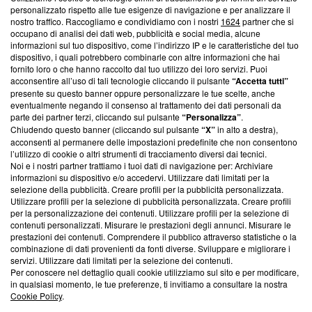
News, sui nostri processi editoriali e su come ci impegniamo a
personalizzato rispetto alle tue esigenze di navigazione e per analizzare il
creare news di qualità. Inoltre, afferma la nostra aderenza a
nostro traffico. Raccogliamo e condividiamo con i nostri
1624
partner che si
‘Trust Project - News with Integrity’
Blasting News non è
occupano di analisi dei dati web, pubblicità e social media, alcune
informazioni sul tuo dispositivo, come l’indirizzo IP e le caratteristiche del tuo
ancora membro del programma, ma ha richiesto di farne
dispositivo, i quali potrebbero combinarle con altre informazioni che hai
parte; Trust Project non ha ancora effettuato una verifica di
fornito loro o che hanno raccolto dal tuo utilizzo dei loro servizi. Puoi
conformità agli standard.
acconsentire all’uso di tali tecnologie cliccando il pulsante
“Accetta tutti”
presente su questo banner oppure personalizzare le tue scelte, anche
Su di noi
eventualmente negando il consenso al trattamento dei dati personali da
parte dei partner terzi, cliccando sul pulsante
“Personalizza”
.
Team editoriale
Chiudendo questo banner (cliccando sul pulsante
“X”
in alto a destra),
acconsenti al permanere delle impostazioni predefinite che non consentono
Corporate
l’utilizzo di cookie o altri strumenti di tracciamento diversi dai tecnici.
Noi e i nostri partner trattiamo i tuoi dati di navigazione per: Archiviare
Redazione
informazioni su dispositivo e/o accedervi. Utilizzare dati limitati per la
selezione della pubblicità. Creare profili per la pubblicità personalizzata.
Informativa Privacy
Utilizzare profili per la selezione di pubblicità personalizzata. Creare profili
per la personalizzazione dei contenuti. Utilizzare profili per la selezione di
Cookie Policy
contenuti personalizzati. Misurare le prestazioni degli annunci. Misurare le
prestazioni dei contenuti. Comprendere il pubblico attraverso statistiche o la
combinazione di dati provenienti da fonti diverse. Sviluppare e migliorare i
Blasting SA, IDI CHE-247.845.224, Via Carlo Frasca, 3 - 6900
servizi. Utilizzare dati limitati per la selezione dei contenuti.
Lugano (Svizzera) Tel:
+39 0690258937
Per conoscere nel dettaglio quali cookie utilizziamo sul sito e per modificare,
in qualsiasi momento, le tue preferenze, ti invitiamo a consultare la nostra
© 2026 Blasting News
Cookie Policy
.