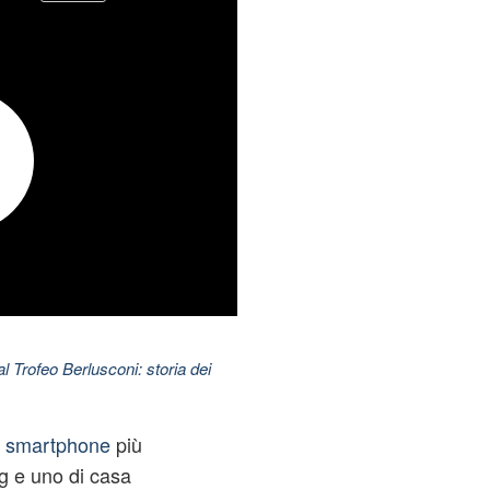
l Trofeo Berlusconi: storia dei
i
smartphone
più
Lg e uno di casa