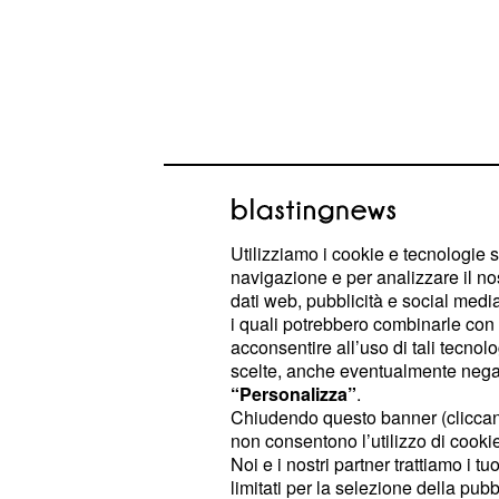
Diciamo da subito che i due contend
davvero performanti sotto tutti i pun
Utilizziamo i cookie e tecnologie s
suoi punti di forza (quasi tutti a dire
navigazione e per analizzare il no
dati web, pubblicità e social media,
pecca leggermente (davvero pochi ma
i quali potrebbero combinarle con a
le fanno i dettagli). Con l'S7 e con il
acconsentire all’uso di tali tecnol
qualsiasi sia la vostra scelta. In int
scelte, anche eventualmente negand
“Personalizza”
.
miriade di video comparative tra i 
Chiudendo questo banner (clicca
community sono un surplus.
non consentono l’utilizzo di cookie 
Noi e i nostri partner trattiamo i t
limitati per la selezione della pubb
Quale è lo smartphon