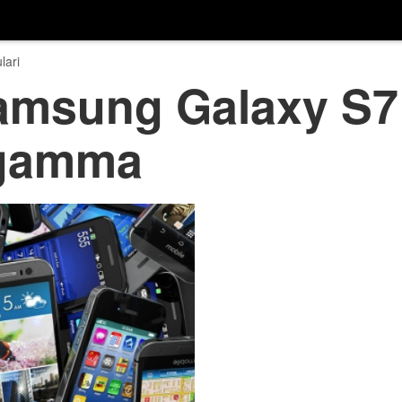
lari
amsung Galaxy S7:
i gamma