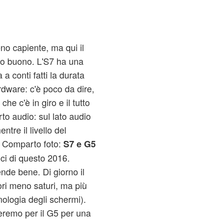
eno capiente, ma qui il
lto buono. L'S7 ha una
a conti fatti la durata
rdware: c'è poco da dire,
he c'è in giro e il tutto
o audio: sul lato audio
tre il livello del
. Comparto foto:
S7 e G5
ici di questo 2016.
ende bene. Di giorno il
ori meno saturi, ma più
nologia degli schermi).
eremo per il G5 per una