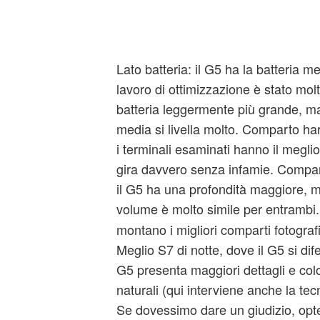
Lato batteria: il G5 ha la batteria m
lavoro di ottimizzazione è stato mo
batteria leggermente più grande, ma 
media si livella molto. Comparto ha
i terminali esaminati hanno il meglio c
gira davvero senza infamie. Compart
il G5 ha una profondità maggiore, men
volume è molto simile per entrambi
montano i migliori comparti fotograf
Meglio S7 di notte, dove il G5 si dif
G5 presenta maggiori dettagli e col
naturali (qui interviene anche la tec
Se dovessimo dare un giudizio, opt