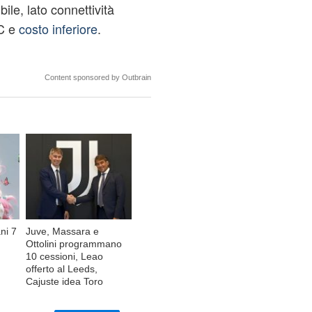
bile, lato connettività
 C e
costo inferiore
.
Content sponsored by Outbrain
ni 7
Juve, Massara e
Ottolini programmano
10 cessioni, Leao
offerto al Leeds,
Cajuste idea Toro