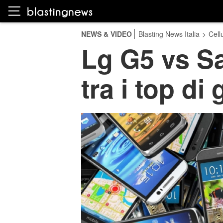
NEWS & VIDEO
Blasting News Italia
>
Cellu
Lg G5 vs S
tra i top d