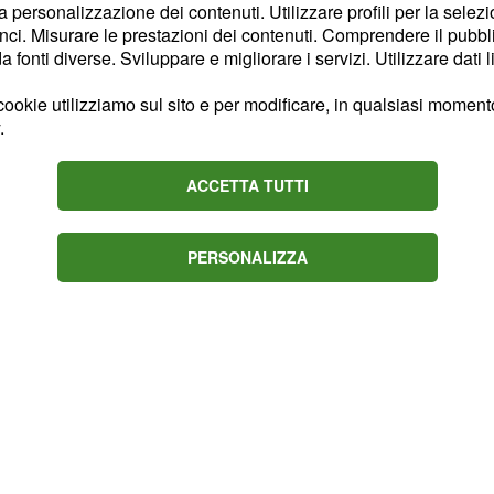
la personalizzazione dei contenuti. Utilizzare profili per la selez
ci. Misurare le prestazioni dei contenuti. Comprendere il pubblic
 tanto la touchwiz di
fonti diverse. Sviluppare e migliorare i servizi. Utilizzare dati l
uppo e ottimizzazione sta
 modelli precedenti. Il G5
ookie utilizziamo sul sito e per modificare, in qualsiasi momento,
.
cazioni inutili per un
zzato davvero bene.
ACCETTA TUTTI
PERSONALIZZA