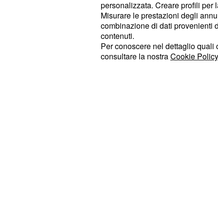
personalizzata. Creare profili per 
Misurare le prestazioni degli annun
Lato software: non ci è piaciuta così
combinazione di dati provenienti da 
Samsung, anche se il lavoro di svil
contenuti.
facendo passi da gigante rispetto ai
Per conoscere nel dettaglio quali c
consultare la nostra
Cookie Policy
si presenta alleggerito di varie appli
utente medio, semplificato e ottimi