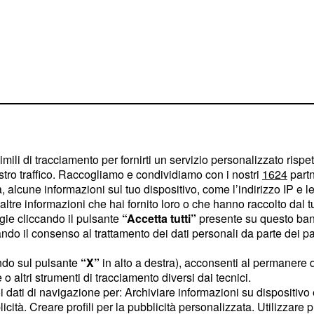
entirisultano essere
ti di vista, ed ognuno ha i
imili di tracciamento per fornirti un servizio personalizzato rispe
 la verità) e i punti dove
stro traffico. Raccogliamo e condividiamo con i nostri
1624
partn
 alcune informazioni sul tuo dispositivo, come l’indirizzo IP e le 
 alla fine le differenze
ltre informazioni che hai fornito loro o che hanno raccolto dal tuo
 G5 si cade in piedi,
ogie cliccando il pulsante
“Accetta tutti”
presente su questo ban
ernet poi ci sono una
o il consenso al trattamento dei dati personali da parte dei par
due top di gamma e le
ndo sul pulsante
“X”
in alto a destra), acconsenti al permanere 
o altri strumenti di tracciamento diversi dai tecnici.
uoi dati di navigazione per: Archiviare informazioni su dispositivo 
licità. Creare profili per la pubblicità personalizzata. Utilizzare p
e migliore?