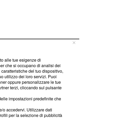
tto alle tue esigenze di
er che si occupano di analisi dei
caratteristiche del tuo dispositivo,
 utilizzo dei loro servizi. Puoi
ner oppure personalizzare le tue
tner terzi, cliccando sul pulsante
delle impostazioni predefinite che
e/o accedervi. Utilizzare dati
rofili per la selezione di pubblicità