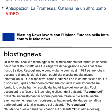
Anticipazioni La Promessa: Catalina ha un altro uomo
VIDEO
Blasting News lavora con l’Unione Europea nella lotta
contro le fake news
ABOUT
LINEA EDITORIALE
Utilizziamo i cookie e tecnologie simili di tracciamento per fornirti un servizio
Questa sezione offre informazioni trasparenti su Blasting
personalizzato rispetto alle tue esigenze di navigazione e per analizzare il
nostro traffico. Raccogliamo e condividiamo con i nostri
1624
partner che si
News, sui nostri processi editoriali e su come ci impegniamo a
occupano di analisi dei dati web, pubblicità e social media, alcune
creare news di qualità. Inoltre, afferma la nostra aderenza a
informazioni sul tuo dispositivo, come l’indirizzo IP e le caratteristiche del tuo
‘Trust Project - News with Integrity’
Blasting News non è
dispositivo, i quali potrebbero combinarle con altre informazioni che hai
ancora membro del programma, ma ha richiesto di farne
fornito loro o che hanno raccolto dal tuo utilizzo dei loro servizi. Puoi
parte; Trust Project non ha ancora effettuato una verifica di
acconsentire all’uso di tali tecnologie cliccando il pulsante
“Accetta tutti”
conformità agli standard.
presente su questo banner oppure personalizzare le tue scelte, anche
eventualmente negando il consenso al trattamento dei dati personali da
parte dei partner terzi, cliccando sul pulsante
“Personalizza”
.
Su di noi
Chiudendo questo banner (cliccando sul pulsante
“X”
in alto a destra),