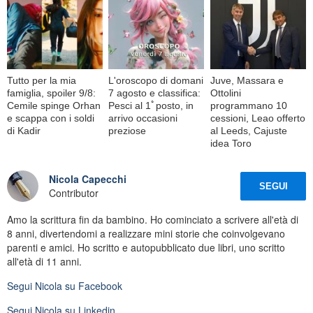
Tutto per la mia
L'oroscopo di domani
Juve, Massara e
famiglia, spoiler 9/8:
7 agosto e classifica:
Ottolini
Cemile spinge Orhan
Pesci al 1ﾟposto, in
programmano 10
e scappa con i soldi
arrivo occasioni
cessioni, Leao offerto
di Kadir
preziose
al Leeds, Cajuste
idea Toro
Nicola Capecchi
SEGUI
Contributor
Amo la scrittura fin da bambino. Ho cominciato a scrivere all'età di
8 anni, divertendomi a realizzare mini storie che coinvolgevano
parenti e amici. Ho scritto e autopubblicato due libri, uno scritto
all'età di 11 anni.
Segui
Nicola
su Facebook
Segui
Nicola
su Linkedin