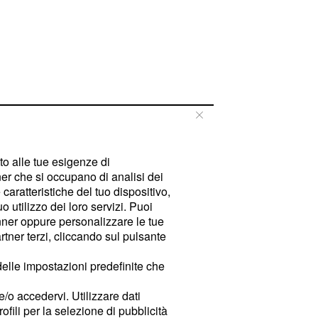
tto alle tue esigenze di
er che si occupano di analisi dei
caratteristiche del tuo dispositivo,
 utilizzo dei loro servizi. Puoi
ner oppure personalizzare le tue
tner terzi, cliccando sul pulsante
delle impostazioni predefinite che
e/o accedervi. Utilizzare dati
rofili per la selezione di pubblicità