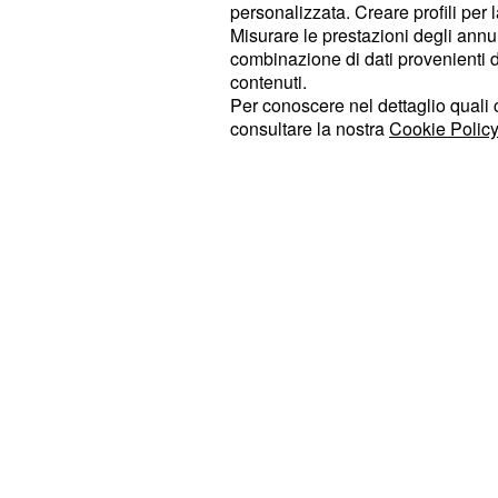
personalizzata. Creare profili per 
L'ipotesi è che il lancio poi avvenga
Misurare le prestazioni degli annun
di settembre facendo passare tre me
combinazione di dati provenienti da 
contenuti.
tempi non coinciderebbero con la s
Per conoscere nel dettaglio quali c
punto negli ultimi anni.
consultare la nostra
Cookie Policy