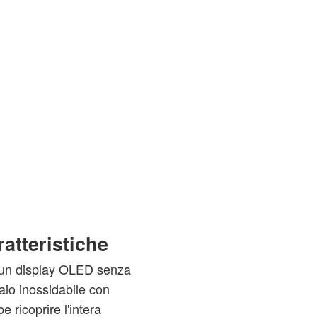
atteristiche
o un display OLED senza
iaio inossidabile con
e ricoprire l'intera