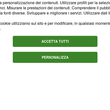
la personalizzazione dei contenuti. Utilizzare profili per la selez
 con la tradizionale data
ci. Misurare le prestazioni dei contenuti. Comprendere il pubblic
si dalla presentazione. I
fonti diverse. Sviluppare e migliorare i servizi. Utilizzare dati l
trategia
messa a
Apple
ookie utilizziamo sul sito e per modificare, in qualsiasi momento,
.
ACCETTA TUTTI
PERSONALIZZA