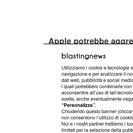
Apple potrebbe aggred
La ben consolidata strategia di lanc
smartphone potrebbe essere modific
anniversario dalla presentazione d
Utilizziamo i cookie e tecnologie s
navigazione e per analizzare il no
la società di ricerca BluFin l'
iPhone 
dati web, pubblicità e social media,
giugno 2017 esattamente dieci anni 
i quali potrebbero combinarle con a
primo smartphone
Apple
, l'iPhone 
acconsentire all’uso di tali tecnol
scelte, anche eventualmente negand
motivi di una presentazione anticip
“Personalizza”
.
ricercare non solo nel festeggiare l
Chiudendo questo banner (clicca
nel creare hype che possa far salire 
non consentono l’utilizzo di cookie 
Noi e i nostri partner trattiamo i t
della società.
limitati per la selezione della pubb