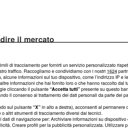
ire il mercato
io di un nuovo
ata per il decimo
el primo iPhone. Secondo
imili di tracciamento per fornirti un servizio personalizzato rispe
stro traffico. Raccogliamo e condividiamo con i nostri
1624
partn
8
sarà presentato il 29
 alcune informazioni sul tuo dispositivo, come l’indirizzo IP e le 
dopo le vendite del
ltre informazioni che hai fornito loro o che hanno raccolto dal tuo
2G. Secondo la società i
ogie cliccando il pulsante
“Accetta tutti”
presente su questo ban
o il consenso al trattamento dei dati personali da parte dei par
ata sarebbero da
'anniversario, ma anche
ndo sul pulsante
“X”
in alto a destra), acconsenti al permanere 
il prezzo delle azioni
o altri strumenti di tracciamento diversi dai tecnici.
uoi dati di navigazione per: Archiviare informazioni su dispositivo 
licità. Creare profili per la pubblicità personalizzata. Utilizzare p