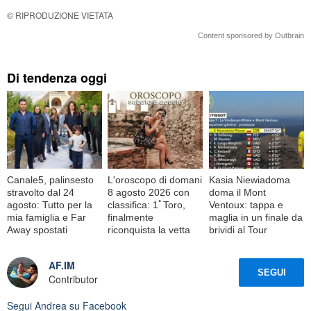
© RIPRODUZIONE VIETATA
Content sponsored by Outbrain
Di tendenza oggi
Canale5, palinsesto
L'oroscopo di domani
Kasia Niewiadoma
stravolto dal 24
8 agosto 2026 con
doma il Mont
agosto: Tutto per la
classifica: 1ﾟToro,
Ventoux: tappa e
mia famiglia e Far
finalmente
maglia in un finale da
Away spostati
riconquista la vetta
brividi al Tour
AF.IM
SEGUI
Contributor
Segui
Andrea
su Facebook