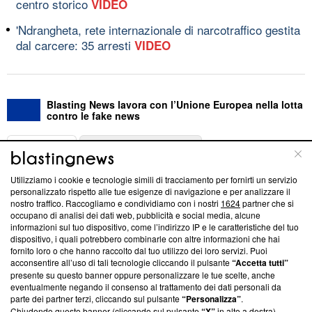
centro storico
VIDEO
'Ndrangheta, rete internazionale di narcotraffico gestita
dal carcere: 35 arresti
VIDEO
Blasting News lavora con l’Unione Europea nella lotta
contro le fake news
ABOUT
LINEA EDITORIALE
Utilizziamo i cookie e tecnologie simili di tracciamento per fornirti un servizio
Questa sezione offre informazioni trasparenti su Blasting
personalizzato rispetto alle tue esigenze di navigazione e per analizzare il
nostro traffico. Raccogliamo e condividiamo con i nostri
1624
partner che si
News, sui nostri processi editoriali e su come ci impegniamo a
occupano di analisi dei dati web, pubblicità e social media, alcune
creare news di qualità. Inoltre, afferma la nostra aderenza a
informazioni sul tuo dispositivo, come l’indirizzo IP e le caratteristiche del tuo
‘Trust Project - News with Integrity’
Blasting News non è
dispositivo, i quali potrebbero combinarle con altre informazioni che hai
ancora membro del programma, ma ha richiesto di farne
fornito loro o che hanno raccolto dal tuo utilizzo dei loro servizi. Puoi
parte; Trust Project non ha ancora effettuato una verifica di
acconsentire all’uso di tali tecnologie cliccando il pulsante
“Accetta tutti”
conformità agli standard.
presente su questo banner oppure personalizzare le tue scelte, anche
eventualmente negando il consenso al trattamento dei dati personali da
parte dei partner terzi, cliccando sul pulsante
“Personalizza”
.
Su di noi
Chiudendo questo banner (cliccando sul pulsante
“X”
in alto a destra),