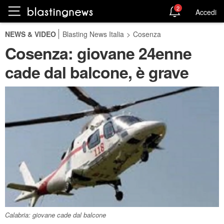
2
Accedi
NEWS & VIDEO
Blasting News Italia
>
Cosenza
Cosenza: giovane 24enne
cade dal balcone, è grave
Calabria: giovane cade dal balcone