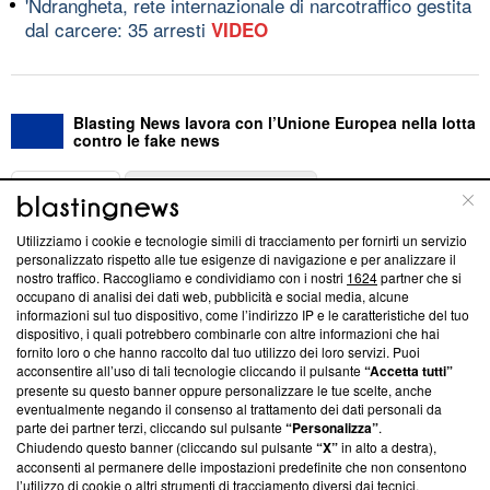
'Ndrangheta, rete internazionale di narcotraffico gestita
dal carcere: 35 arresti
VIDEO
Blasting News lavora con l’Unione Europea nella lotta
contro le fake news
ABOUT
LINEA EDITORIALE
Utilizziamo i cookie e tecnologie simili di tracciamento per fornirti un servizio
Questa sezione offre informazioni trasparenti su Blasting
personalizzato rispetto alle tue esigenze di navigazione e per analizzare il
nostro traffico. Raccogliamo e condividiamo con i nostri
1624
partner che si
News, sui nostri processi editoriali e su come ci impegniamo a
occupano di analisi dei dati web, pubblicità e social media, alcune
creare news di qualità. Inoltre, afferma la nostra aderenza a
informazioni sul tuo dispositivo, come l’indirizzo IP e le caratteristiche del tuo
‘Trust Project - News with Integrity’
Blasting News non è
dispositivo, i quali potrebbero combinarle con altre informazioni che hai
ancora membro del programma, ma ha richiesto di farne
fornito loro o che hanno raccolto dal tuo utilizzo dei loro servizi. Puoi
parte; Trust Project non ha ancora effettuato una verifica di
acconsentire all’uso di tali tecnologie cliccando il pulsante
“Accetta tutti”
conformità agli standard.
presente su questo banner oppure personalizzare le tue scelte, anche
eventualmente negando il consenso al trattamento dei dati personali da
parte dei partner terzi, cliccando sul pulsante
“Personalizza”
.
Su di noi
Chiudendo questo banner (cliccando sul pulsante
“X”
in alto a destra),
acconsenti al permanere delle impostazioni predefinite che non consentono
Team editoriale
l’utilizzo di cookie o altri strumenti di tracciamento diversi dai tecnici.