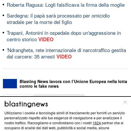
Roberta Ragusa: Logli falsificava la firma della moglie
Sardegna: il papà sarà processato per omicidio
stradale per la morte del figlio
Trapani, Antonini in ospedale dopo un'aggressione in
centro storico
VIDEO
'Ndrangheta, rete internazionale di narcotraffico gestita
dal carcere: 35 arresti
VIDEO
Blasting News lavora con l’Unione Europea nella lotta
contro le fake news
ABOUT
LINEA EDITORIALE
Utilizziamo i cookie e tecnologie simili di tracciamento per fornirti un servizio
Questa sezione offre informazioni trasparenti su Blasting
personalizzato rispetto alle tue esigenze di navigazione e per analizzare il
nostro traffico. Raccogliamo e condividiamo con i nostri
1624
partner che si
News, sui nostri processi editoriali e su come ci impegniamo a
occupano di analisi dei dati web, pubblicità e social media, alcune
creare news di qualità. Inoltre, afferma la nostra aderenza a