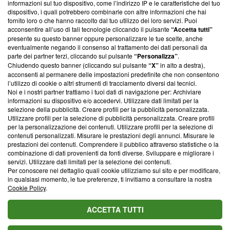
informazioni sul tuo dispositivo, come l’indirizzo IP e le caratteristiche del tuo
‘Trust Project - News with Integrity’
Blasting News non è
dispositivo, i quali potrebbero combinarle con altre informazioni che hai
ancora membro del programma, ma ha richiesto di farne
fornito loro o che hanno raccolto dal tuo utilizzo dei loro servizi. Puoi
parte; Trust Project non ha ancora effettuato una verifica di
acconsentire all’uso di tali tecnologie cliccando il pulsante
“Accetta tutti”
conformità agli standard.
presente su questo banner oppure personalizzare le tue scelte, anche
eventualmente negando il consenso al trattamento dei dati personali da
parte dei partner terzi, cliccando sul pulsante
“Personalizza”
.
Su di noi
Chiudendo questo banner (cliccando sul pulsante
“X”
in alto a destra),
acconsenti al permanere delle impostazioni predefinite che non consentono
Team editoriale
l’utilizzo di cookie o altri strumenti di tracciamento diversi dai tecnici.
Noi e i nostri partner trattiamo i tuoi dati di navigazione per: Archiviare
Corporate
informazioni su dispositivo e/o accedervi. Utilizzare dati limitati per la
selezione della pubblicità. Creare profili per la pubblicità personalizzata.
Redazione
Utilizzare profili per la selezione di pubblicità personalizzata. Creare profili
per la personalizzazione dei contenuti. Utilizzare profili per la selezione di
Informativa Privacy
contenuti personalizzati. Misurare le prestazioni degli annunci. Misurare le
prestazioni dei contenuti. Comprendere il pubblico attraverso statistiche o la
Cookie Policy
combinazione di dati provenienti da fonti diverse. Sviluppare e migliorare i
servizi. Utilizzare dati limitati per la selezione dei contenuti.
Blasting SA, IDI CHE-247.845.224, Via Carlo Frasca, 3 - 6900
Per conoscere nel dettaglio quali cookie utilizziamo sul sito e per modificare,
Lugano (Svizzera) Tel:
+39 0690258937
in qualsiasi momento, le tue preferenze, ti invitiamo a consultare la nostra
Cookie Policy
.
© 2026 Blasting News
ACCETTA TUTTI