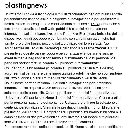
ABOUT
LINEA EDITORIALE
Utilizziamo i cookie e tecnologie simili di tracciamento per fornirti un servizio
Questa sezione offre informazioni trasparenti su Blasting
personalizzato rispetto alle tue esigenze di navigazione e per analizzare il
nostro traffico. Raccogliamo e condividiamo con i nostri
1624
partner che si
News, sui nostri processi editoriali e su come ci impegniamo a
occupano di analisi dei dati web, pubblicità e social media, alcune
creare news di qualità. Inoltre, afferma la nostra aderenza a
informazioni sul tuo dispositivo, come l’indirizzo IP e le caratteristiche del tuo
‘Trust Project - News with Integrity’
Blasting News non è
dispositivo, i quali potrebbero combinarle con altre informazioni che hai
ancora membro del programma, ma ha richiesto di farne
fornito loro o che hanno raccolto dal tuo utilizzo dei loro servizi. Puoi
parte; Trust Project non ha ancora effettuato una verifica di
acconsentire all’uso di tali tecnologie cliccando il pulsante
“Accetta tutti”
conformità agli standard.
presente su questo banner oppure personalizzare le tue scelte, anche
eventualmente negando il consenso al trattamento dei dati personali da
parte dei partner terzi, cliccando sul pulsante
“Personalizza”
.
Su di noi
Chiudendo questo banner (cliccando sul pulsante
“X”
in alto a destra),
acconsenti al permanere delle impostazioni predefinite che non consentono
Team editoriale
l’utilizzo di cookie o altri strumenti di tracciamento diversi dai tecnici.
Noi e i nostri partner trattiamo i tuoi dati di navigazione per: Archiviare
Corporate
informazioni su dispositivo e/o accedervi. Utilizzare dati limitati per la
selezione della pubblicità. Creare profili per la pubblicità personalizzata.
Redazione
Utilizzare profili per la selezione di pubblicità personalizzata. Creare profili
per la personalizzazione dei contenuti. Utilizzare profili per la selezione di
Informativa Privacy
contenuti personalizzati. Misurare le prestazioni degli annunci. Misurare le
prestazioni dei contenuti. Comprendere il pubblico attraverso statistiche o la
Cookie Policy
combinazione di dati provenienti da fonti diverse. Sviluppare e migliorare i
servizi. Utilizzare dati limitati per la selezione dei contenuti.
Blasting SA, IDI CHE-247.845.224, Via Carlo Frasca, 3 - 6900
Per conoscere nel dettaglio quali cookie utilizziamo sul sito e per modificare,