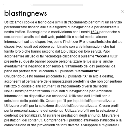
ABOUT
LINEA EDITORIALE
Utilizziamo i cookie e tecnologie simili di tracciamento per fornirti un servizio
Questa sezione offre informazioni trasparenti su Blasting
personalizzato rispetto alle tue esigenze di navigazione e per analizzare il
nostro traffico. Raccogliamo e condividiamo con i nostri
1624
partner che si
News, sui nostri processi editoriali e su come ci impegniamo a
occupano di analisi dei dati web, pubblicità e social media, alcune
creare news di qualità. Inoltre, afferma la nostra aderenza a
informazioni sul tuo dispositivo, come l’indirizzo IP e le caratteristiche del tuo
‘Trust Project - News with Integrity’
Blasting News non è
dispositivo, i quali potrebbero combinarle con altre informazioni che hai
ancora membro del programma, ma ha richiesto di farne
fornito loro o che hanno raccolto dal tuo utilizzo dei loro servizi. Puoi
parte; Trust Project non ha ancora effettuato una verifica di
acconsentire all’uso di tali tecnologie cliccando il pulsante
“Accetta tutti”
conformità agli standard.
presente su questo banner oppure personalizzare le tue scelte, anche
eventualmente negando il consenso al trattamento dei dati personali da
parte dei partner terzi, cliccando sul pulsante
“Personalizza”
.
Su di noi
Chiudendo questo banner (cliccando sul pulsante
“X”
in alto a destra),
acconsenti al permanere delle impostazioni predefinite che non consentono
Team editoriale
l’utilizzo di cookie o altri strumenti di tracciamento diversi dai tecnici.
Noi e i nostri partner trattiamo i tuoi dati di navigazione per: Archiviare
Corporate
informazioni su dispositivo e/o accedervi. Utilizzare dati limitati per la
selezione della pubblicità. Creare profili per la pubblicità personalizzata.
Redazione
Utilizzare profili per la selezione di pubblicità personalizzata. Creare profili
per la personalizzazione dei contenuti. Utilizzare profili per la selezione di
Informativa Privacy
contenuti personalizzati. Misurare le prestazioni degli annunci. Misurare le
prestazioni dei contenuti. Comprendere il pubblico attraverso statistiche o la
Cookie Policy
combinazione di dati provenienti da fonti diverse. Sviluppare e migliorare i