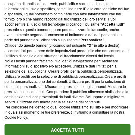
occupano di analisi dei dati web, pubblicità e social media, alcune
creare news di qualità. Inoltre, afferma la nostra aderenza a
informazioni sul tuo dispositivo, come l’indirizzo IP e le caratteristiche del tuo
‘Trust Project - News with Integrity’
Blasting News non è
dispositivo, i quali potrebbero combinarle con altre informazioni che hai
ancora membro del programma, ma ha richiesto di farne
fornito loro o che hanno raccolto dal tuo utilizzo dei loro servizi. Puoi
parte; Trust Project non ha ancora effettuato una verifica di
acconsentire all’uso di tali tecnologie cliccando il pulsante
“Accetta tutti”
conformità agli standard.
presente su questo banner oppure personalizzare le tue scelte, anche
eventualmente negando il consenso al trattamento dei dati personali da
parte dei partner terzi, cliccando sul pulsante
“Personalizza”
.
Su di noi
Chiudendo questo banner (cliccando sul pulsante
“X”
in alto a destra),
acconsenti al permanere delle impostazioni predefinite che non consentono
Team editoriale
l’utilizzo di cookie o altri strumenti di tracciamento diversi dai tecnici.
Noi e i nostri partner trattiamo i tuoi dati di navigazione per: Archiviare
Corporate
informazioni su dispositivo e/o accedervi. Utilizzare dati limitati per la
selezione della pubblicità. Creare profili per la pubblicità personalizzata.
Redazione
Utilizzare profili per la selezione di pubblicità personalizzata. Creare profili
per la personalizzazione dei contenuti. Utilizzare profili per la selezione di
Informativa Privacy
contenuti personalizzati. Misurare le prestazioni degli annunci. Misurare le
prestazioni dei contenuti. Comprendere il pubblico attraverso statistiche o la
Cookie Policy
combinazione di dati provenienti da fonti diverse. Sviluppare e migliorare i
servizi. Utilizzare dati limitati per la selezione dei contenuti.
Blasting SA, IDI CHE-247.845.224, Via Carlo Frasca, 3 - 6900
Per conoscere nel dettaglio quali cookie utilizziamo sul sito e per modificare,
Lugano (Svizzera) Tel:
+39 0690258937
in qualsiasi momento, le tue preferenze, ti invitiamo a consultare la nostra
Cookie Policy
.
© 2026 Blasting News
ACCETTA TUTTI