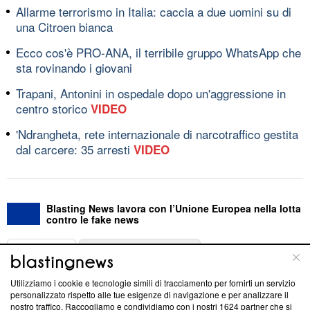
Allarme terrorismo in Italia: caccia a due uomini su di
una Citroen bianca
Ecco cos'è PRO-ANA, il terribile gruppo WhatsApp che
sta rovinando i giovani
Trapani, Antonini in ospedale dopo un'aggressione in
centro storico
VIDEO
'Ndrangheta, rete internazionale di narcotraffico gestita
dal carcere: 35 arresti
VIDEO
Blasting News lavora con l’Unione Europea nella lotta
contro le fake news
ABOUT
LINEA EDITORIALE
Utilizziamo i cookie e tecnologie simili di tracciamento per fornirti un servizio
Questa sezione offre informazioni trasparenti su Blasting
personalizzato rispetto alle tue esigenze di navigazione e per analizzare il
nostro traffico. Raccogliamo e condividiamo con i nostri
1624
partner che si
News, sui nostri processi editoriali e su come ci impegniamo a