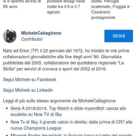
si è spento all'età di
possibili disagi nella
sosta: Perugia
86 anni
notte tra il 6 e il 7
scatenato, Foggia e
agosto
Casarano
protagoniste
MicheleCaltagirone
SEGUI
Contributor
Nato ad Erice (TP) il 22 gennaio del 1972, ho iniziato le mie prime
collaborazioni giornalistiche alla fine degli anni '90. Giornalista
pubblicista dal 2005, collaboratore del quotidiano regionale "La
Sicilia" per servizi di cronaca e sport dal 2002 al 2016.
Segui
Michele
su Facebook
Segui
Michele
su Linkedin
Leggi di più sullo stesso argomento da MicheleCaltagirone:
Serie A 2018/2019, Top Match e sfide imperdibili: caccia allo
scudetto su Now TV di Sky
Now Tv di Sky, il grande calcio in diretta: dalla prima di CR7 alla
nuova Champions League
Mbappé-Pogba devastanti, la Francia torna sul tetto del mondo