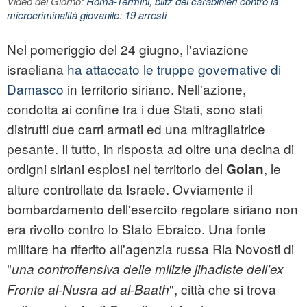
Video del Giorno:
Roma-Termini, blitz dei carabinieri contro la
microcriminalità giovanile: 19 arresti
Nel pomeriggio del 24 giugno, l'aviazione
israeliana
ha attaccato le truppe governative di
Damasco
in territorio siriano. Nell'azione,
condotta ai confine tra i due Stati, sono stati
distrutti due carri armati ed una mitragliatrice
pesante. Il tutto, in risposta ad oltre una decina di
ordigni siriani esplosi nel territorio del
, le
Golan
alture controllate da Israele. Ovviamente il
bombardamento dell'esercito regolare siriano non
era rivolto contro lo Stato Ebraico. Una fonte
militare ha riferito all'agenzia russa Ria Novosti di
"
una controffensiva delle milizie jihadiste dell'ex
", città che si trova
Fronte al-Nusra ad al-Baath