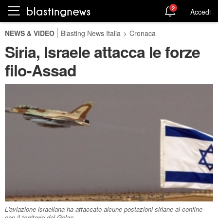
2
Accedi
NEWS & VIDEO
Blasting News Italia
>
Cronaca
Siria, Israele attacca le forze
filo-Assad
L'aviazione israeliana ha attaccato alcune postazioni siriane al confine
con il territorio del Golan