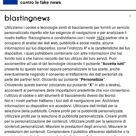
contro le fake news
ABOUT
LINEA EDITORIALE
Utilizziamo i cookie e tecnologie simili di tracciamento per fornirti un servizio
personalizzato rispetto alle tue esigenze di navigazione e per analizzare il
Questa sezione offre informazioni trasparenti su Blasting
nostro traffico. Raccogliamo e condividiamo con i nostri
1624
partner che si
News, sui nostri processi editoriali e su come ci impegniamo a
occupano di analisi dei dati web, pubblicità e social media, alcune
creare news di qualità. Inoltre, afferma la nostra aderenza a
informazioni sul tuo dispositivo, come l’indirizzo IP e le caratteristiche del tuo
‘Trust Project - News with Integrity’
Blasting News non è
dispositivo, i quali potrebbero combinarle con altre informazioni che hai
fornito loro o che hanno raccolto dal tuo utilizzo dei loro servizi. Puoi
ancora membro del programma, ma ha richiesto di farne
acconsentire all’uso di tali tecnologie cliccando il pulsante
“Accetta tutti”
parte; Trust Project non ha ancora effettuato una verifica di
presente su questo banner oppure personalizzare le tue scelte, anche
conformità agli standard.
eventualmente negando il consenso al trattamento dei dati personali da
parte dei partner terzi, cliccando sul pulsante
“Personalizza”
.
Su di noi
Chiudendo questo banner (cliccando sul pulsante
“X”
in alto a destra),
acconsenti al permanere delle impostazioni predefinite che non consentono
Team editoriale
l’utilizzo di cookie o altri strumenti di tracciamento diversi dai tecnici.
Noi e i nostri partner trattiamo i tuoi dati di navigazione per: Archiviare
Corporate
informazioni su dispositivo e/o accedervi. Utilizzare dati limitati per la
selezione della pubblicità. Creare profili per la pubblicità personalizzata.
Redazione
Utilizzare profili per la selezione di pubblicità personalizzata. Creare profili
per la personalizzazione dei contenuti. Utilizzare profili per la selezione di
Informativa Privacy
contenuti personalizzati. Misurare le prestazioni degli annunci. Misurare le
prestazioni dei contenuti. Comprendere il pubblico attraverso statistiche o la