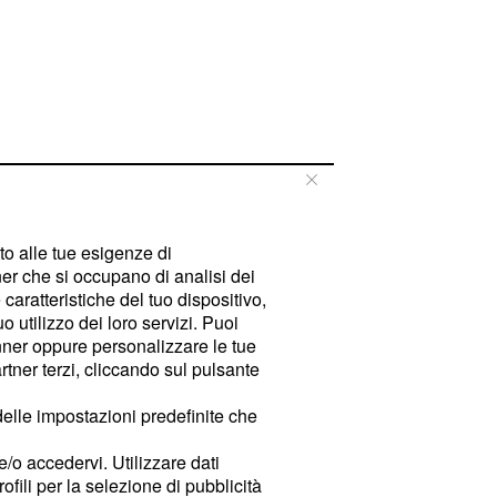
tto alle tue esigenze di
er che si occupano di analisi dei
caratteristiche del tuo dispositivo,
 utilizzo dei loro servizi. Puoi
ner oppure personalizzare le tue
tner terzi, cliccando sul pulsante
delle impostazioni predefinite che
e/o accedervi. Utilizzare dati
rofili per la selezione di pubblicità