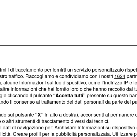
imili di tracciamento per fornirti un servizio personalizzato rispe
stro traffico. Raccogliamo e condividiamo con i nostri
1624
partn
 alcune informazioni sul tuo dispositivo, come l’indirizzo IP e le 
ltre informazioni che hai fornito loro o che hanno raccolto dal tuo
ogie cliccando il pulsante
“Accetta tutti”
presente su questo ban
opolare, il professor
o il consenso al trattamento dei dati personali da parte dei par
o, ha dimostrato che in
i Giza è più preciso in
ndo sul pulsante
“X”
in alto a destra), acconsenti al permanere 
o altri strumenti di tracciamento diversi dai tecnici.
itorio di
. Il
Marte
uoi dati di navigazione per: Archiviare informazioni su dispositivo 
n calcolo approssimato
licità. Creare profili per la pubblicità personalizzata. Utilizzare p