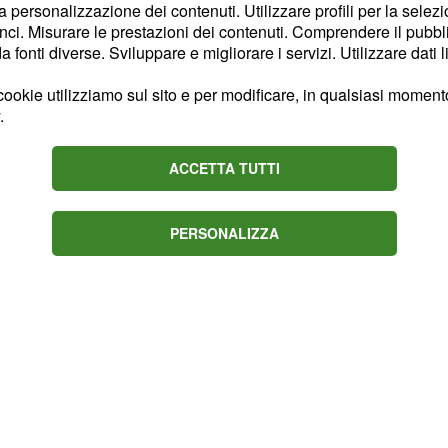
satte tra le stelle della
la personalizzazione dei contenuti. Utilizzare profili per la selez
ci. Misurare le prestazioni dei contenuti. Comprendere il pubblic
iza e tra i vulcani di
fonti diverse. Sviluppare e migliorare i servizi. Utilizzare dati l
ropoli risulta essere
za tra i vulcani è di
ookie utilizziamo sul sito e per modificare, in qualsiasi momento,
.
eri sono molto simili. Il
della cintura di Orione è
ACCETTA TUTTI
e che la somigliaza tra
spetto a quella delle
PERSONALIZZA