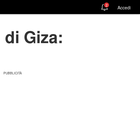
2
Accedi
 di Giza: