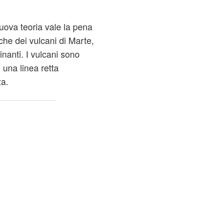
nuova teoria vale la pena
che dei vulcani di Marte,
inanti. I vulcani sono
 una linea retta
za.