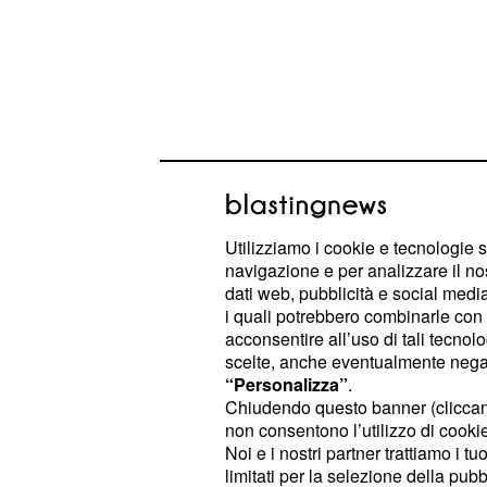
Utilizziamo i cookie e tecnologie s
navigazione e per analizzare il no
dati web, pubblicità e social media,
Nuova teoria
i quali potrebbero combinarle con a
acconsentire all’uso di tali tecnol
Nonostante ci sia una teoria ormai p
scelte, anche eventualmente negand
Spedicato dell'Università di Bergam
“Personalizza”
.
realtà l'allineamento delle piramidi d
Chiudendo questo banner (clicca
non consentono l’utilizzo di cookie 
relazione ai vulcani presenti sul terr
Noi e i nostri partner trattiamo i t
professore ha deciso di eseguire u
limitati per la selezione della pubb