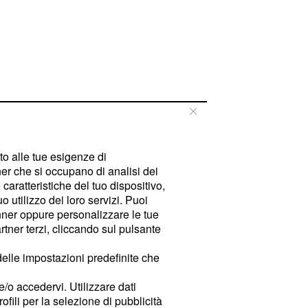
tto alle tue esigenze di
er che si occupano di analisi dei
caratteristiche del tuo dispositivo,
 utilizzo dei loro servizi. Puoi
ner oppure personalizzare le tue
tner terzi, cliccando sul pulsante
delle impostazioni predefinite che
e/o accedervi. Utilizzare dati
rofili per la selezione di pubblicità