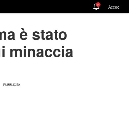
2
Accedi
ma è stato
ui minaccia