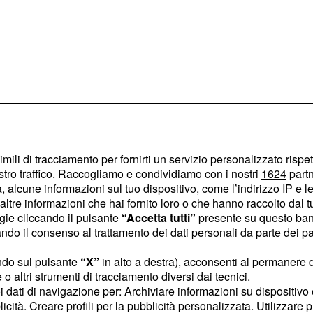
imili di tracciamento per fornirti un servizio personalizzato rispe
stro traffico. Raccogliamo e condividiamo con i nostri
1624
partn
 alcune informazioni sul tuo dispositivo, come l’indirizzo IP e le 
ltre informazioni che hai fornito loro o che hanno raccolto dal tuo
ore da parte de Il
ogie cliccando il pulsante
“Accetta tutti”
presente su questo ban
una notizia risalente al
o il consenso al trattamento dei dati personali da parte dei par
ndo sul pulsante
“X”
in alto a destra), acconsenti al permanere 
o altri strumenti di tracciamento diversi dai tecnici.
entisce su
uoi dati di navigazione per: Archiviare informazioni su dispositivo 
licità. Creare profili per la pubblicità personalizzata. Utilizzare p