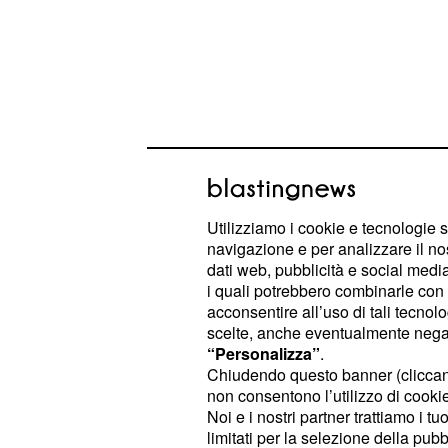
Utilizziamo i cookie e tecnologie s
navigazione e per analizzare il no
dati web, pubblicità e social media,
i quali potrebbero combinarle con a
A quanto pare si è trattato di un err
acconsentire all’uso di tali tecnol
Messaggero, che avrebbe pubblicato 
scelte, anche eventualmente negand
2014.
“Personalizza”
.
Chiudendo questo banner (clicca
non consentono l’utilizzo di cookie 
Gianluca Grignani sm
Noi e i nostri partner trattiamo i t
limitati per la selezione della pubb