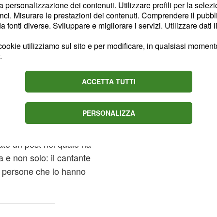
ell'arresto e
la personalizzazione dei contenuti. Utilizzare profili per la selez
 diffamazione
ci. Misurare le prestazioni dei contenuti. Comprendere il pubblic
fonti diverse. Sviluppare e migliorare i servizi. Utilizzare dati l
o della bufera mediatica
ookie utilizziamo sul sito e per modificare, in qualsiasi momento,
l suo conto. La testata
.
, nel corso della giornata
erito al suo arresto: il
ACCETTA TUTTI
be stato
in
arrestato
ieri. Nel giro di
PERSONALIZZA
il diretto interessato ha
, infatti,
nluca Grignani
ato un post nel quale ha
 e non solo: il cantante
e persone che lo hanno