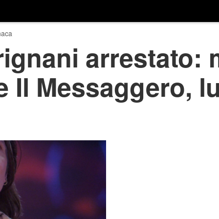
naca
ignani arrestato: 
e Il Messaggero, l