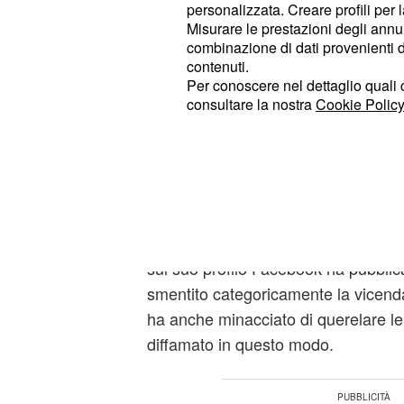
Facebook la vicenda d
personalizzata. Creare profili per 
minaccia querele per
Misurare le prestazioni degli annun
combinazione di dati provenienti da 
è finito al centr
Gianluca Grignani
contenuti.
Per conoscere nel dettaglio quali c
a causa di un articolo pubblicato su
consultare la nostra
Cookie Policy
giornalistica “Il Messaggero”, infatti
di ieri, ha pubblicato un articolo in m
cantante, secondo tale fonte, sareb
seguito ad una rissa con due carabin
pochissime ore è scoppiato il caos e 
sentito il bisogno di intervenire.
Gia
sul suo profilo Facebook ha pubblic
smentito categoricamente la vicenda
ha anche minacciato di querelare l
diffamato in questo modo.