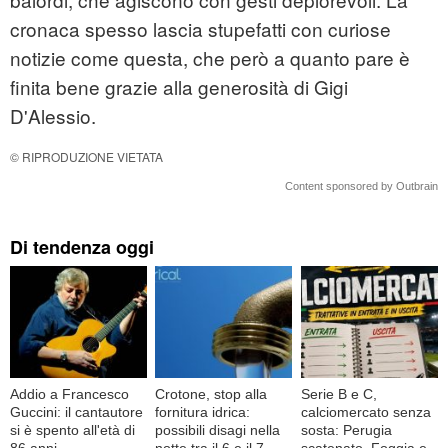
cronaca spesso lascia stupefatti con curiose
notizie come questa, che però a quanto pare è
finita bene grazie alla generosità di Gigi
D'Alessio.
© RIPRODUZIONE VIETATA
Content sponsored by Outbrain
Di tendenza oggi
Addio a Francesco
Crotone, stop alla
Serie B e C,
Guccini: il cantautore
fornitura idrica:
calciomercato senza
si è spento all'età di
possibili disagi nella
sosta: Perugia
86 anni
notte tra il 6 e il 7
scatenato, Foggia e