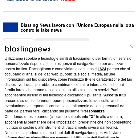
Blasting News lavora con l’Unione Europea nella lotta
contro le fake news
ABOUT
LINEA EDITORIALE
Utilizziamo i cookie e tecnologie simili di tracciamento per fornirti un servizio
Questa sezione offre informazioni trasparenti su Blasting
personalizzato rispetto alle tue esigenze di navigazione e per analizzare il
nostro traffico. Raccogliamo e condividiamo con i nostri
1624
partner che si
News, sui nostri processi editoriali e su come ci impegniamo a
occupano di analisi dei dati web, pubblicità e social media, alcune
creare news di qualità. Inoltre, afferma la nostra aderenza a
informazioni sul tuo dispositivo, come l’indirizzo IP e le caratteristiche del tuo
‘Trust Project - News with Integrity’
Blasting News non è
dispositivo, i quali potrebbero combinarle con altre informazioni che hai
ancora membro del programma, ma ha richiesto di farne
fornito loro o che hanno raccolto dal tuo utilizzo dei loro servizi. Puoi
parte; Trust Project non ha ancora effettuato una verifica di
acconsentire all’uso di tali tecnologie cliccando il pulsante
“Accetta tutti”
conformità agli standard.
presente su questo banner oppure personalizzare le tue scelte, anche
eventualmente negando il consenso al trattamento dei dati personali da
parte dei partner terzi, cliccando sul pulsante
“Personalizza”
.
Su di noi
Chiudendo questo banner (cliccando sul pulsante
“X”
in alto a destra),
acconsenti al permanere delle impostazioni predefinite che non consentono
Team editoriale
l’utilizzo di cookie o altri strumenti di tracciamento diversi dai tecnici.
Noi e i nostri partner trattiamo i tuoi dati di navigazione per: Archiviare
Corporate
informazioni su dispositivo e/o accedervi. Utilizzare dati limitati per la