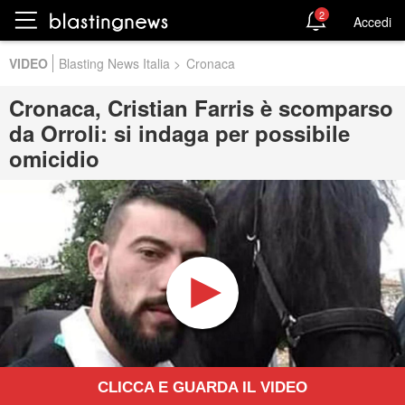
2
Accedi
VIDEO
Blasting News Italia
>
Cronaca
Cronaca, Cristian Farris è scomparso
da Orroli: si indaga per possibile
omicidio
CLICCA E GUARDA IL VIDEO