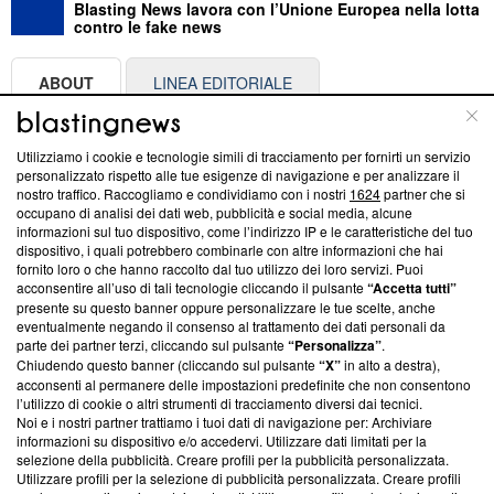
Blasting News lavora con l’Unione Europea nella lotta
contro le fake news
ABOUT
LINEA EDITORIALE
Questa sezione offre informazioni trasparenti su Blasting
Utilizziamo i cookie e tecnologie simili di tracciamento per fornirti un servizio
News, sui nostri processi editoriali e su come ci impegniamo a
personalizzato rispetto alle tue esigenze di navigazione e per analizzare il
creare news di qualità. Inoltre, afferma la nostra aderenza a
nostro traffico. Raccogliamo e condividiamo con i nostri
1624
partner che si
‘Trust Project - News with Integrity’
Blasting News non è
occupano di analisi dei dati web, pubblicità e social media, alcune
informazioni sul tuo dispositivo, come l’indirizzo IP e le caratteristiche del tuo
ancora membro del programma, ma ha richiesto di farne
dispositivo, i quali potrebbero combinarle con altre informazioni che hai
parte; Trust Project non ha ancora effettuato una verifica di
fornito loro o che hanno raccolto dal tuo utilizzo dei loro servizi. Puoi
conformità agli standard.
acconsentire all’uso di tali tecnologie cliccando il pulsante
“Accetta tutti”
presente su questo banner oppure personalizzare le tue scelte, anche
Su di noi
eventualmente negando il consenso al trattamento dei dati personali da
parte dei partner terzi, cliccando sul pulsante
“Personalizza”
.
Team editoriale
Chiudendo questo banner (cliccando sul pulsante
“X”
in alto a destra),
acconsenti al permanere delle impostazioni predefinite che non consentono
Corporate
l’utilizzo di cookie o altri strumenti di tracciamento diversi dai tecnici.
Noi e i nostri partner trattiamo i tuoi dati di navigazione per: Archiviare
Redazione
informazioni su dispositivo e/o accedervi. Utilizzare dati limitati per la
selezione della pubblicità. Creare profili per la pubblicità personalizzata.
Informativa Privacy
Utilizzare profili per la selezione di pubblicità personalizzata. Creare profili