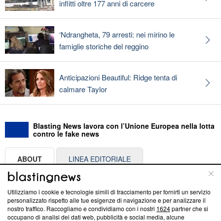
inflitti oltre 177 anni di carcere
‘Ndrangheta, 79 arresti: nei mirino le
famiglie storiche del reggino
Anticipazioni Beautiful: Ridge tenta di
calmare Taylor
Blasting News lavora con l’Unione Europea nella lotta
contro le fake news
ABOUT
LINEA EDITORIALE
Questa sezione offre informazioni trasparenti su Blasting
Utilizziamo i cookie e tecnologie simili di tracciamento per fornirti un servizio
News, sui nostri processi editoriali e su come ci impegniamo a
personalizzato rispetto alle tue esigenze di navigazione e per analizzare il
creare news di qualità. Inoltre, afferma la nostra aderenza a
nostro traffico. Raccogliamo e condividiamo con i nostri
1624
partner che si
‘Trust Project - News with Integrity’
Blasting News non è
occupano di analisi dei dati web, pubblicità e social media, alcune