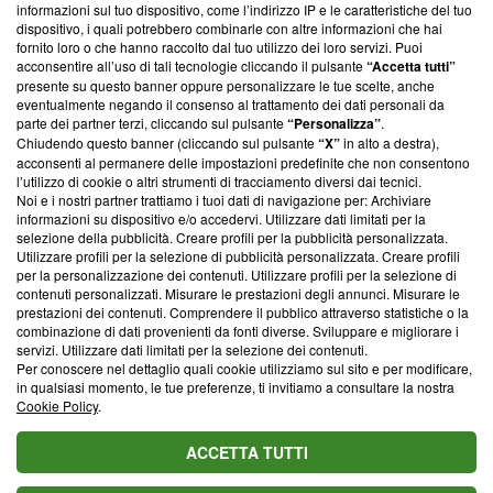
informazioni sul tuo dispositivo, come l’indirizzo IP e le caratteristiche del tuo
ancora membro del programma, ma ha richiesto di farne
dispositivo, i quali potrebbero combinarle con altre informazioni che hai
parte; Trust Project non ha ancora effettuato una verifica di
fornito loro o che hanno raccolto dal tuo utilizzo dei loro servizi. Puoi
conformità agli standard.
acconsentire all’uso di tali tecnologie cliccando il pulsante
“Accetta tutti”
presente su questo banner oppure personalizzare le tue scelte, anche
Su di noi
eventualmente negando il consenso al trattamento dei dati personali da
parte dei partner terzi, cliccando sul pulsante
“Personalizza”
.
Team editoriale
Chiudendo questo banner (cliccando sul pulsante
“X”
in alto a destra),
acconsenti al permanere delle impostazioni predefinite che non consentono
Corporate
l’utilizzo di cookie o altri strumenti di tracciamento diversi dai tecnici.
Noi e i nostri partner trattiamo i tuoi dati di navigazione per: Archiviare
Redazione
informazioni su dispositivo e/o accedervi. Utilizzare dati limitati per la
selezione della pubblicità. Creare profili per la pubblicità personalizzata.
Informativa Privacy
Utilizzare profili per la selezione di pubblicità personalizzata. Creare profili
per la personalizzazione dei contenuti. Utilizzare profili per la selezione di
Cookie Policy
contenuti personalizzati. Misurare le prestazioni degli annunci. Misurare le
prestazioni dei contenuti. Comprendere il pubblico attraverso statistiche o la
combinazione di dati provenienti da fonti diverse. Sviluppare e migliorare i
Blasting SA, IDI CHE-247.845.224, Via Carlo Frasca, 3 - 6900
servizi. Utilizzare dati limitati per la selezione dei contenuti.
Lugano (Svizzera) Tel:
+39 0690258937
Per conoscere nel dettaglio quali cookie utilizziamo sul sito e per modificare,
in qualsiasi momento, le tue preferenze, ti invitiamo a consultare la nostra
© 2026 Blasting News
Cookie Policy
.
ACCETTA TUTTI