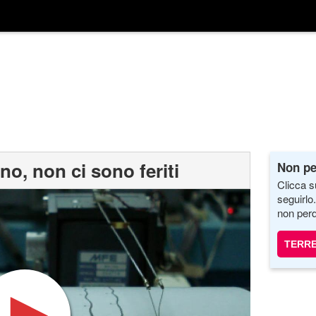
no, non ci sono feriti
Non pe
Clicca s
seguirlo
non perd
TERR