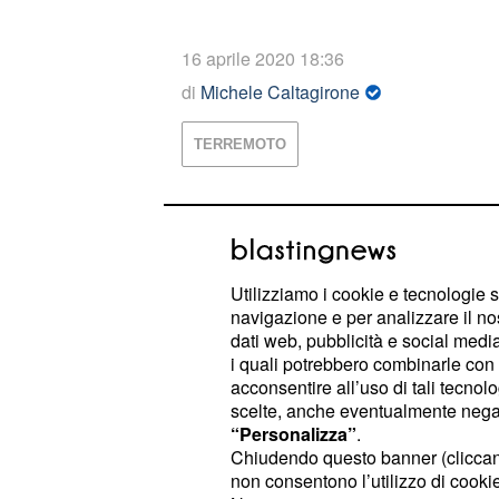
16 aprile 2020 18:36
di
Michele Caltagirone
TERREMOTO
TOP VIDEO
Roma-Termini, blitz dei c
Utilizziamo i cookie e tecnologie s
arresti
navigazione e per analizzare il no
dati web, pubblicità e social media,
i quali potrebbero combinarle con a
acconsentire all’uso di tali tecnol
Trapani, Antonini in osp
scelte, anche eventualmente negand
“Personalizza”
.
Chiudendo questo banner (clicca
non consentono l’utilizzo di cookie 
PLAYLIST