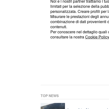
Noi e i nostri partner trattiamo i t
limitati per la selezione della pubb
'Ndrangheta, rete interna
personalizzata. Creare profili per 
arresti
Misurare le prestazioni degli annun
combinazione di dati provenienti da 
contenuti.
Per conoscere nel dettaglio quali c
Ponte Morandi, 32 le pene
consultare la nostra
Cookie Policy
‘Ndrangheta, 79 arresti: 
Anticipazioni La Promes
TOP NEWS