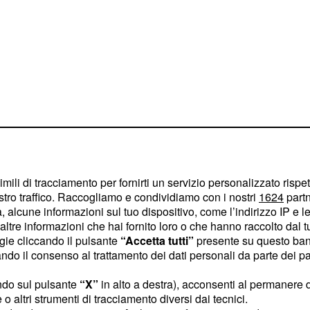
arabinieri contro la microcriminalità giovanile: 19
imili di tracciamento per fornirti un servizio personalizzato rispe
stro traffico. Raccogliamo e condividiamo con i nostri
1624
partn
 alcune informazioni sul tuo dispositivo, come l’indirizzo IP e le 
ltre informazioni che hai fornito loro o che hanno raccolto dal tuo
ogie cliccando il pulsante
“Accetta tutti”
presente su questo ban
edale dopo un'aggressione in centro storico
o il consenso al trattamento dei dati personali da parte dei par
ndo sul pulsante
“X”
in alto a destra), acconsenti al permanere 
o altri strumenti di tracciamento diversi dai tecnici.