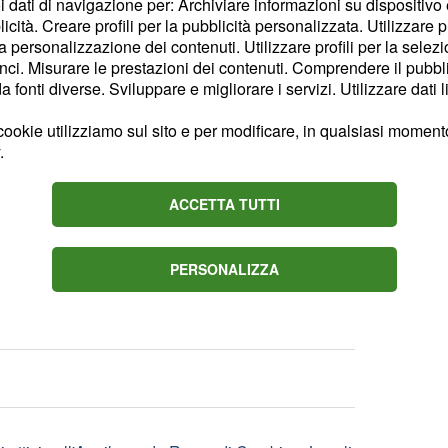
uoi dati di navigazione per: Archiviare informazioni su dispositivo 
licità. Creare profili per la pubblicità personalizzata. Utilizzare p
zionale di narcotraffico gestita dal carcere: 35
la personalizzazione dei contenuti. Utilizzare profili per la selez
ci. Misurare le prestazioni dei contenuti. Comprendere il pubblic
fonti diverse. Sviluppare e migliorare i servizi. Utilizzare dati l
ookie utilizziamo sul sito e per modificare, in qualsiasi momento,
 in primo grado: inflitti oltre 177 anni di carcere
.
ACCETTA TUTTI
nei mirino le famiglie storiche del reggino
PERSONALIZZA
sa: Catalina ha un altro uomo