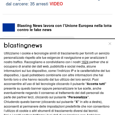
dal carcere: 35 arresti
VIDEO
Blasting News lavora con l’Unione Europea nella lotta
contro le fake news
ABOUT
LINEA EDITORIALE
Utilizziamo i cookie e tecnologie simili di tracciamento per fornirti un servizio
Questa sezione offre informazioni trasparenti su Blasting
personalizzato rispetto alle tue esigenze di navigazione e per analizzare il
nostro traffico. Raccogliamo e condividiamo con i nostri
1624
partner che si
News, sui nostri processi editoriali e su come ci impegniamo a
occupano di analisi dei dati web, pubblicità e social media, alcune
creare news di qualità. Inoltre, afferma la nostra aderenza a
informazioni sul tuo dispositivo, come l’indirizzo IP e le caratteristiche del tuo
‘Trust Project - News with Integrity’
Blasting News non è
dispositivo, i quali potrebbero combinarle con altre informazioni che hai
ancora membro del programma, ma ha richiesto di farne
fornito loro o che hanno raccolto dal tuo utilizzo dei loro servizi. Puoi
parte; Trust Project non ha ancora effettuato una verifica di
acconsentire all’uso di tali tecnologie cliccando il pulsante
“Accetta tutti”
conformità agli standard.
presente su questo banner oppure personalizzare le tue scelte, anche
eventualmente negando il consenso al trattamento dei dati personali da
parte dei partner terzi, cliccando sul pulsante
“Personalizza”
.
Su di noi
Chiudendo questo banner (cliccando sul pulsante
“X”
in alto a destra),
acconsenti al permanere delle impostazioni predefinite che non consentono
Team editoriale
l’utilizzo di cookie o altri strumenti di tracciamento diversi dai tecnici.
Noi e i nostri partner trattiamo i tuoi dati di navigazione per: Archiviare