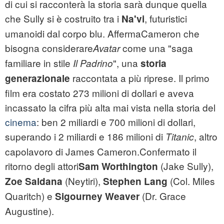
di cui si racconterà la storia sarà dunque quella
che Sully si è costruito tra i
, futuristici
Na'vi
umanoidi dal corpo blu. AffermaCameron che
bisogna considerare
come una "saga
Avatar
familiare in stile
", una
Il Padrino
storia
raccontata a più riprese. Il primo
generazionale
film era costato 273 milioni di dollari e aveva
incassato la cifra più alta mai vista nella storia del
cinema
: ben 2 miliardi e 700 milioni di dollari,
superando i 2 miliardi e 186 milioni di
, altro
Titanic
capolavoro di James Cameron.Confermato il
ritorno degli attori
(Jake Sully),
Sam Worthington
(Neytiri),
(Col. Miles
Zoe Saldana
Stephen Lang
Quaritch) e
(Dr. Grace
Sigourney Weaver
Augustine).