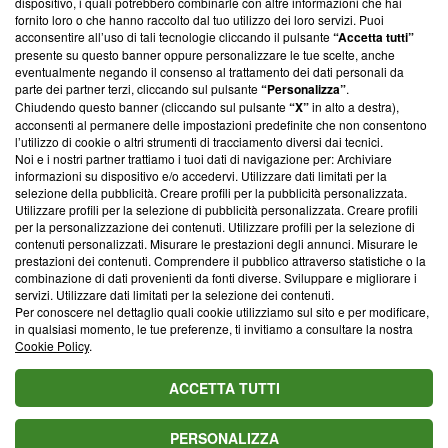
dispositivo, i quali potrebbero combinarle con altre informazioni che hai
ancora membro del programma, ma ha richiesto di farne
fornito loro o che hanno raccolto dal tuo utilizzo dei loro servizi. Puoi
parte; Trust Project non ha ancora effettuato una verifica di
acconsentire all’uso di tali tecnologie cliccando il pulsante
“Accetta tutti”
conformità agli standard.
presente su questo banner oppure personalizzare le tue scelte, anche
eventualmente negando il consenso al trattamento dei dati personali da
parte dei partner terzi, cliccando sul pulsante
“Personalizza”
.
Su di noi
Chiudendo questo banner (cliccando sul pulsante
“X”
in alto a destra),
acconsenti al permanere delle impostazioni predefinite che non consentono
Team editoriale
l’utilizzo di cookie o altri strumenti di tracciamento diversi dai tecnici.
Noi e i nostri partner trattiamo i tuoi dati di navigazione per: Archiviare
Corporate
informazioni su dispositivo e/o accedervi. Utilizzare dati limitati per la
selezione della pubblicità. Creare profili per la pubblicità personalizzata.
Redazione
Utilizzare profili per la selezione di pubblicità personalizzata. Creare profili
per la personalizzazione dei contenuti. Utilizzare profili per la selezione di
Informativa Privacy
contenuti personalizzati. Misurare le prestazioni degli annunci. Misurare le
prestazioni dei contenuti. Comprendere il pubblico attraverso statistiche o la
Cookie Policy
combinazione di dati provenienti da fonti diverse. Sviluppare e migliorare i
servizi. Utilizzare dati limitati per la selezione dei contenuti.
Blasting SA, IDI CHE-247.845.224, Via Carlo Frasca, 3 - 6900
Per conoscere nel dettaglio quali cookie utilizziamo sul sito e per modificare,
Lugano (Svizzera) Tel:
+39 0690258937
in qualsiasi momento, le tue preferenze, ti invitiamo a consultare la nostra
Cookie Policy
.
© 2026 Blasting News
ACCETTA TUTTI
PERSONALIZZA