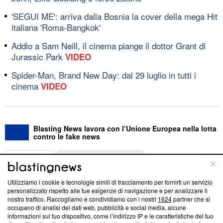
'SEGUI ME': arriva dalla Bosnia la cover della mega Hit
italiana 'Roma-Bangkok'
Addio a Sam Neill, il cinema piange il dottor Grant di
Jurassic Park
VIDEO
Spider-Man, Brand New Day: dal 29 luglio in tutti i
cinema
VIDEO
Blasting News lavora con l’Unione Europea nella lotta
contro le fake news
ABOUT
LINEA EDITORIALE
Utilizziamo i cookie e tecnologie simili di tracciamento per fornirti un servizio
Questa sezione offre informazioni trasparenti su Blasting
personalizzato rispetto alle tue esigenze di navigazione e per analizzare il
nostro traffico. Raccogliamo e condividiamo con i nostri
1624
partner che si
News, sui nostri processi editoriali e su come ci impegniamo a
occupano di analisi dei dati web, pubblicità e social media, alcune
creare news di qualità. Inoltre, afferma la nostra aderenza a
informazioni sul tuo dispositivo, come l’indirizzo IP e le caratteristiche del tuo
‘Trust Project - News with Integrity’
Blasting News non è